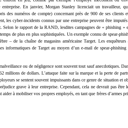
e entreprise. En janvier, Morgan Stanley licenciait un travailleur, qu
ris des numéros de compte) concernant près de 900 de ses clients et 
nt, les cyber-incidents connus par une entreprise peuvent être imputés
ofit. Selon le rapport de la RAND, lesdites campagnes de « phishing »
 temps de plus en plus sophistiquées. Un exemple connu de spear-phish
lèbre – de la chaîne de magasins américaine Target. Les enquêteurs 
mes informatiques de Target au moyen d’un e-mail de spear-phishing
malveillance ou de négligence sont souvent tout sauf anecdotiques. Dan
62 millions de dollars. L’attaque faite sur la marque et la perte de par
yeurs se sentent souvent impuissants dans ce genre de situation et obs
éjudice grave à leur entreprise. Cependant, cela ne devrait pas être 
 aider à mobiliser vos propres employés, en tant que frères d’armes priv