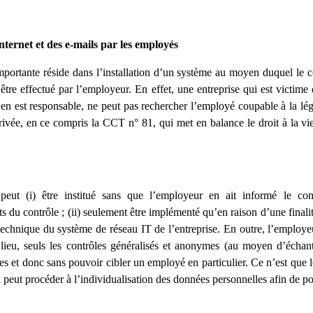
Internet et des e-mails par les employés
ortante réside dans l’installation d’un système au moyen duquel le cont
être effectué par l’employeur. En effet, une entreprise qui est victim
n est responsable, ne peut pas rechercher l’employé coupable à la lég
 privée, en ce compris la CCT n° 81, qui met en balance le droit à la vi
eut (i) être institué sans que l’employeur en ait informé le cons
ts du contrôle ; (ii) seulement être implémenté qu’en raison d’une finalit
technique du système de réseau IT de l’entreprise. En outre, l’employe
 lieu, seuls les contrôles généralisés et anonymes (au moyen d’échanti
ées et donc sans pouvoir cibler un employé en particulier. Ce n’est que
 peut procéder à l’individualisation des données personnelles afin de p