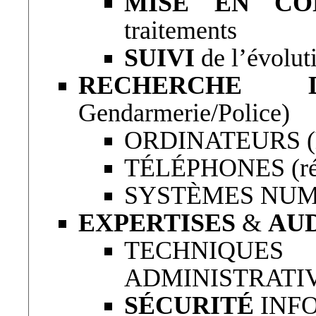
MISE EN CO
traitements
SUIVI
de l’évolut
RECHERCHE 
Gendarmerie/Police)
ORDINATEURS (
TÉLÉPHONES (réc
SYSTÈMES NUM
EXPERTISES
&
AUD
TECHNIQUE
ADMINISTRATI
SÉCURITÉ
INF