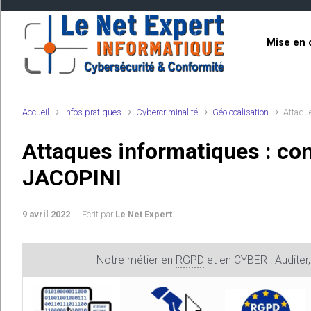
Skip to main content
Mise en 
Accueil
Infos pratiques
Cybercriminalité
Géolocalisation
Attaque
Attaques informatiques : com
JACOPINI
9 avril 2022
Ecrit par
Le Net Expert
Notre métier en
RGPD
et en CYBER : Auditer