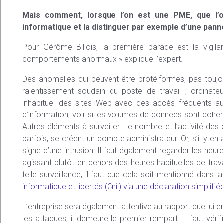
Mais comment, lorsque l’on est une PME, que l’o
informatique et la distinguer par exemple d’une pan
Pour Gérôme Billois, la première parade est la vigilanc
comportements anormaux » explique l’expert.
Des anomalies qui peuvent être protéiformes, pas toujou
ralentissement soudain du poste de travail ; ordinate
inhabituel des sites Web avec des accès fréquents au
d’information, voir si les volumes de données sont cohére
Autres éléments à surveiller : le nombre et l’activité de
parfois, se créent un compte administrateur. Or, s’il y en 
signe d’une intrusion. Il faut également regarder les heu
agissant plutôt en dehors des heures habituelles de trava
telle surveillance, il faut que cela soit mentionné dans l
informatique et libertés (Cnil) via une déclaration simplifié
L’entreprise sera également attentive au rapport que lui en
les attaques, il demeure le premier rempart. Il faut vérif