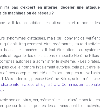
n n’a pas d’expert en interne, déceler une attaque
ne de machines ou de réseau ?
e. « Il faut sensibiliser les utilisateurs et remonter les
rs synonymes d’attaques, mais qu’il convient de vérifier :
ur qui doit fréquemment être redémarré ; taux d’activité
x bases de données… « Il faut être attentif au système
nts et regarder les destinations », rappelle Gerôme Billois.
s comptes autorisés à administrer le système. « Les pirates,
a plus que le nombre initialement autorisé, cela peut être le
res où ces comptes ont été actifs, les comptes malveillants
il. Mais attention, précise Gérôme Billois, si l’on mène une
a
charte informatique et signalé à la Commission nationale
e
. »
voie son anti-virus, car, même si celui-ci n’arrête pas toutes
ier que sur tous les postes, les antivirus sont bien activés,