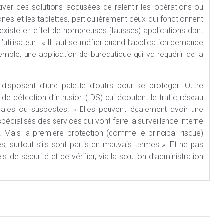
tiver ces solutions accusées de ralentir les opérations ou
es et les tablettes, particulièrement ceux qui fonctionnent
 existe en effet de nombreuses (fausses) applications dont
’utilisateur : « Il faut se méfier quand l’application demande
emple, une application de bureautique qui va requérir de la
disposent d’une palette d’outils pour se protéger. Outre
s de détection d’intrusion (IDS) qui écoutent le trafic réseau
rmales ou suspectes. « Elles peuvent également avoir une
écialisés des services qui vont faire la surveillance interne
. Mais la première protection (comme le principal risque)
és, surtout s’ils sont partis en mauvais termes ». Et ne pas
s de sécurité et de vérifier, via la solution d’administration