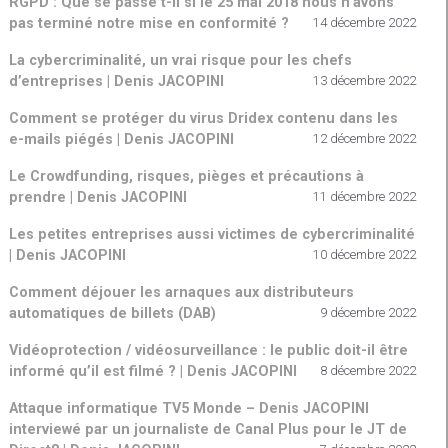
RGPD : Que se passe t-il si le 25 mai 2018 nous n’avons
pas terminé notre mise en conformité ?
14 décembre 2022
La cybercriminalité, un vrai risque pour les chefs
d’entreprises | Denis JACOPINI
13 décembre 2022
Comment se protéger du virus Dridex contenu dans les
e-mails piégés | Denis JACOPINI
12 décembre 2022
Le Crowdfunding, risques, pièges et précautions à
prendre | Denis JACOPINI
11 décembre 2022
Les petites entreprises aussi victimes de cybercriminalité
| Denis JACOPINI
10 décembre 2022
Comment déjouer les arnaques aux distributeurs
automatiques de billets (DAB)
9 décembre 2022
Vidéoprotection / vidéosurveillance : le public doit-il être
informé qu’il est filmé ? | Denis JACOPINI
8 décembre 2022
Attaque informatique TV5 Monde – Denis JACOPINI
interviewé par un journaliste de Canal Plus pour le JT de