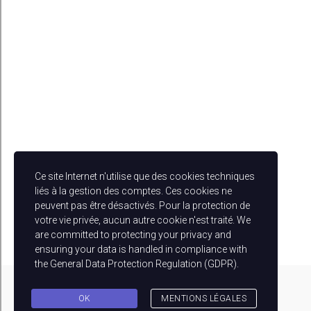
Ce site Internet n'utilise que des cookies techniques
liés à la gestion des comptes. Ces cookies ne
peuvent pas être désactivés. Pour la protection de
votre vie privée, aucun autre cookie n'est traité. We
are committed to protecting your privacy and
ensuring your data is handled in compliance with
the
General Data Protection Regulation (GDPR)
.
OK
MENTIONS LÉGALES