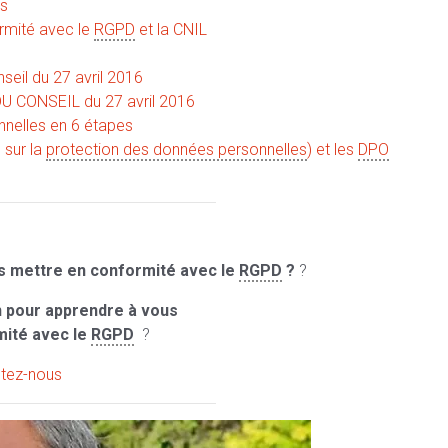
es
ormité avec le
RGPD
et la CNIL
eil du 27 avril 2016
 CONSEIL du 27 avril 2016
nelles en 6 étapes
sur la
protection des données personnelles
) et les
DPO
 mettre en conformité avec le
RGPD
?
?
 pour apprendre à vous
mité avec le
RGPD
?
tez-nous