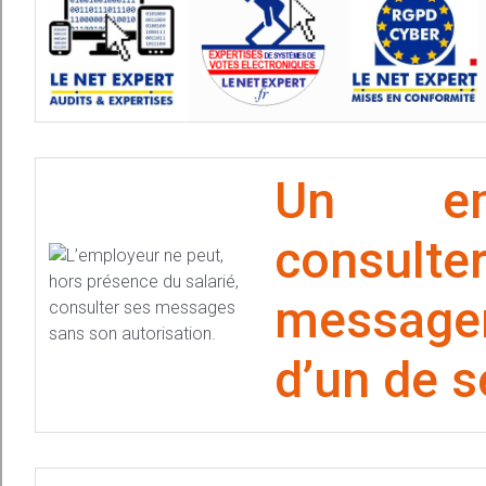
Un emp
consulter
messager
d’un de s