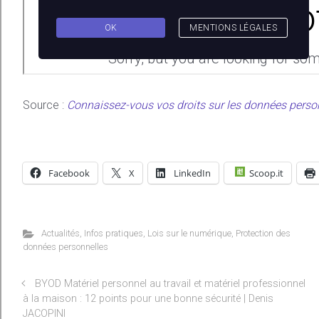
Source :
Connaissez-vous vos droits sur les données person
Facebook
X
LinkedIn
Scoop.it
Actualités
,
Infos pratiques
,
Lois sur le numérique
,
Protection des
données personnelles
BYOD Matériel personnel au travail et matériel professionnel
à la maison : 12 points pour une bonne sécurité | Denis
JACOPINI