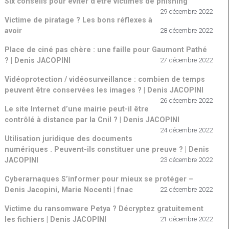
Six conseils pour éviter d’être victimes de phishing
29 décembre 2022
Victime de piratage ? Les bons réflexes à
avoir
28 décembre 2022
Place de ciné pas chère : une faille pour Gaumont Pathé
? | Denis JACOPINI
27 décembre 2022
Vidéoprotection / vidéosurveillance : combien de temps
peuvent être conservées les images ? | Denis JACOPINI
26 décembre 2022
Le site Internet d’une mairie peut-il être
contrôlé à distance par la Cnil ? | Denis JACOPINI
24 décembre 2022
Utilisation juridique des documents
numériques . Peuvent-ils constituer une preuve ? | Denis
JACOPINI
23 décembre 2022
Cyberarnaques S’informer pour mieux se protéger –
Denis Jacopini, Marie Nocenti | fnac
22 décembre 2022
Victime du ransomware Petya ? Décryptez gratuitement
les fichiers | Denis JACOPINI
21 décembre 2022