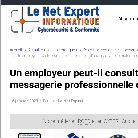
Skip to main content
Mise en 
Accueil
Actualités
Infos pratiques
Protection des données personn
Un employeur peut-il consulter les courriels d’une messagerie profession
Un employeur peut-il consulte
messagerie professionnelle d
16 janvier 2023
Ecrit par
Le Net Expert
Notre métier en
RGPD
et en CYBER : Auditer