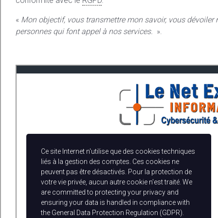
conformité avec le
RGPD
.
«
Mon objectif, vous transmettre mon savoir, vous dévoiler m
personnes qui font appel à nos services.
».