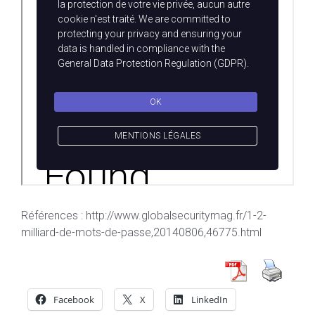
Références : http://www.globalsecuritymag.fr/1-2-
milliard-de-mots-de-passe,20140806,46775.html
Facebook
X
LinkedIn