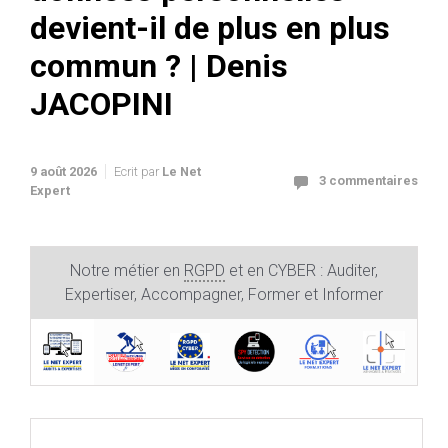
devient-il de plus en plus
commun ? | Denis
JACOPINI
9 août 2026
Ecrit par
Le Net
3 commentaires
Expert
Notre métier en
RGPD
et en CYBER : Auditer,
Expertiser, Accompagner, Former et Informer