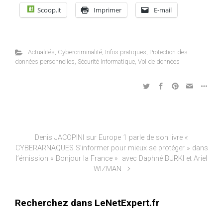
Scoop.it
Imprimer
E-mail
Actualités
,
Cybercriminalité
,
Infos pratiques
,
Protection des
données personnelles
,
Sécurité Informatique
,
Vol de données
Denis JACOPINI sur Europe 1 parle de son livre «
CYBERARNAQUES S’informer pour mieux se protéger » dans
l’émission « Bonjour la France » avec Daphné BURKI et Ariel
WIZMAN
Recherchez dans LeNetExpert.fr