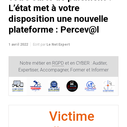
L’état met à votre
disposition une nouvelle
plateforme : Percev@l
1 avril 2022
Ecrit par
Le Net Expert
Notre métier en
RGPD
et en CYBER : Auditer,
Expertiser, Accompagner, Former et Informer
Victime