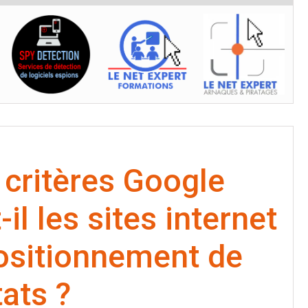
 critères Google
-il les sites internet
ositionnement de
tats ?