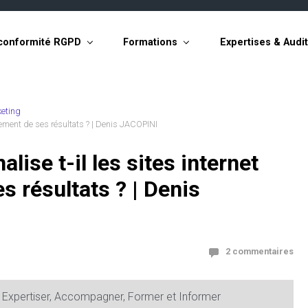
conformité RGPD
Formations
Expertises & Audi
eting
nnement de ses résultats ? | Denis JACOPINI
lise t-il les sites internet
s résultats ? | Denis
2 commentaires
, Expertiser, Accompagner, Former et Informer