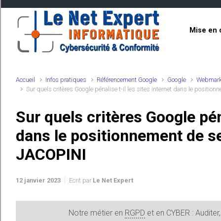
Skip to main content
Mise en 
Accueil
Infos pratiques
Référencement Google
Google
Webmark
Sur quels critères Google pénalise t-il les sites internet dans le positio
Sur quels critères Google péna
dans le positionnement de se
JACOPINI
12 janvier 2023
Ecrit par
Le Net Expert
Notre métier en
RGPD
et en CYBER : Auditer