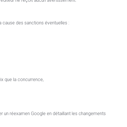
’éditeur ne reçoit aucun avertissement.
la cause des sanctions éventuelles :
ix que la concurrence,
der un réexamen Google en détaillant les changements