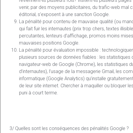
reviennent-ils plusieurs fois? visitent-ils plusieurs pages
venir, par des moyens publicitaires, du trafic-web mal c
éditorial, s’exposent à une sanction Google.
La pénalité pour contenu de mauvaise qualité (ou manque
qui fait fuir les internautes (prix trop chers, textes illi
percutantes, lenteurs d’affichage, promos moins mises 
mauvaises positions Google.
La pénalité pour évaluation impossible : technologique
plusieurs sources de données fiables : les statistiques 
navigateur-web de Google (Chrome), les statistiques du
d’internautes), l’usage de la messagerie Gmail, les co
informatique (Google Analytics) qu’installe gratuiteme
de leur site internet. Chercher à maquiller ou bloquer le
puni à court terme.
3/ Quelles sont les conséquences des pénalités Google ?