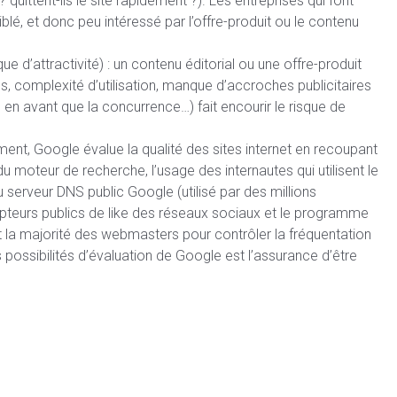
 ? quittent-ils le site rapidement ?). Les entreprises qui font
iblé, et donc peu intéressé par l’offre-produit ou le contenu
 d’attractivité) : un contenu éditorial ou une offre-produit
sibles, complexité d’utilisation, manque d’accroches publicitaires
en avant que la concurrence…) fait encourir le risque de
ment, Google évalue la qualité des sites internet en recoupant
du moteur de recherche, l’usage des internautes qui utilisent le
 serveur DNS public Google (utilisé par des millions
mpteurs publics de like des réseaux sociaux et le programme
nt la majorité des webmasters pour contrôler la fréquentation
s possibilités d’évaluation de Google est l’assurance d’être