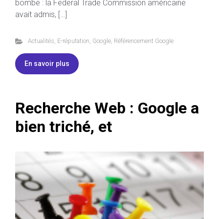
bombe : la Federal Trade Commission américaine
avait admis, […]
Actualités
,
E-réputation
,
Google
,
Référencement Google
En savoir plus
Recherche Web : Google a
bien triché, et