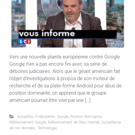
Vers une nouvelle plainte européenne contre Google
Google n’en a pas encore fini avec sa série de
déboires judiciaires. Alors que le géant américain fait
l’objet d’investigations à propos de son moteur de
recherche et de sa plate-forme Androïd pour abus de
position dominante, on apprend que le groupe
américain pourrait être visé par une […]
Actualités
,
E-réputation
,
Google
,
Position dominante
,
Référencement Google
,
Référencement de Sites Internet
,
Surveillance
de nos données
,
Technologie