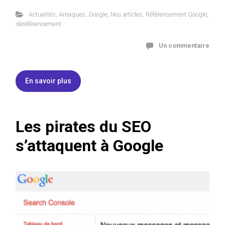
Actualités
,
Arnaques
,
Google
,
Nos articles
,
Référencement Google
,
déréférencement
Un commentaire
En savoir plus
Les pirates du SEO
s’attaquent à Google