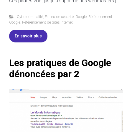
Ces pirates vont jusqu’à supprimer les webmasters […]
Cybercriminalité
,
Failles de sécurité
,
Google
,
Référencement
Google
,
Référencement de Sites Internet
En savoir plus
Les pratiques de Google
dénoncées par 2