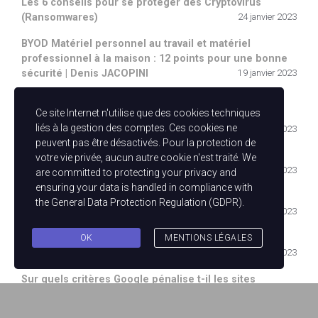
Les 6 conseils pour se protéger des Cryptovirus
(Ransomwares)
24 janvier 2023
BYOD Matériel personnel au travail et matériel
professionnel à la maison : 12 points pour une bonne
sécurité | Denis JACOPINI
19 janvier 2023
Un employeur peut-il consulter les courriels d’une
Ce site Internet n'utilise que des cookies techniques
messagerie professionnelle d’un de ses salariés ?
liés à la gestion des comptes. Ces cookies ne
16 janvier 2023
Denis JACOPINI en direct sur LCI vendredi
peuvent pas être désactivés. Pour la protection de
pour nous parler Cybercriminalité | Denis JACOPINI
votre vie privée, aucun autre cookie n'est traité. We
15 janvier 2023
are committed to protecting your privacy and
Existe-t-il quelques mesures simples pour
ensuring your data is handled in compliance with
éviter que de mon ordinateur et mes boites mail se
the
General Data Protection Regulation (GDPR)
.
fassent pirater ? | Denis JACOPINI
14 janvier 2023
Tous les appareils protégés des pirates sans me
OK
MENTIONS LÉGALES
ruiner | Denis JACOPINI
13 janvier 2023
Sur quels critères Google pénalise t-il les sites
internet dans le positionnement de ses résultats ? |
Denis JACOPINI
12 janvier 2023