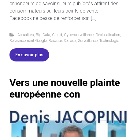
annonceurs de savoir si leurs publicités attirent des
consommateurs sur leurs points de vente.
Facebook ne cesse de renforcer son […]
Actualités
,
Big Data
,
Cloud
,
Cybersurveillance
,
Géolocalisation
,
Référencement Google
,
Réseaux Sociaux
,
Surveillance
,
Technologie
En savoir plus
Vers une nouvelle plainte
européenne con