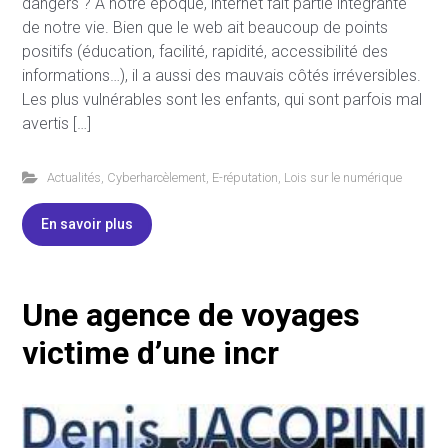
dangers ? À notre époque, internet fait partie intégrante
de notre vie. Bien que le web ait beaucoup de points
positifs (éducation, facilité, rapidité, accessibilité des
informations…), il a aussi des mauvais côtés irréversibles.
Les plus vulnérables sont les enfants, qui sont parfois mal
avertis […]
Actualités
,
Cyberharcèlement
,
E-réputation
,
Lois sur le numérique
En savoir plus
Une agence de voyages
victime d’une incr