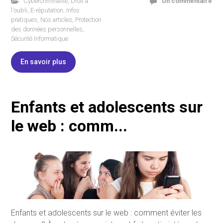
Cybercriminalité
,
Droit à
Un commentaire
l'oubli
,
E-réputation
,
Infos
pratiques
,
Nos articles
,
Protection
des données personnelles
,
Sécurité Informatique
En savoir plus
Enfants et adolescents sur
le web : comm...
Enfants et adolescents sur le web : comment éviter les