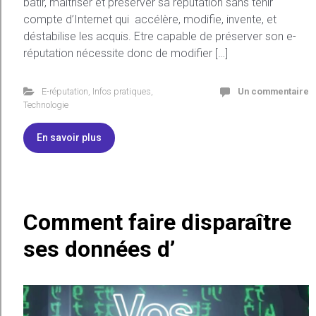
bâtir, maîtriser et préserver sa réputation sans tenir
compte d’Internet qui accélère, modifie, invente, et
déstabilise les acquis. Etre capable de préserver son e-
réputation nécessite donc de modifier […]
E-réputation
,
Infos pratiques
,
Un commentaire
Technologie
En savoir plus
Comment faire disparaître
ses données d’