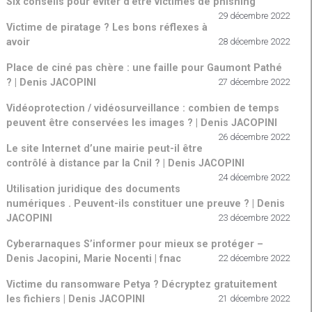
Six conseils pour éviter d’être victimes de phishing
29 décembre 2022
Victime de piratage ? Les bons réflexes à
avoir
28 décembre 2022
Place de ciné pas chère : une faille pour Gaumont Pathé
? | Denis JACOPINI
27 décembre 2022
Vidéoprotection / vidéosurveillance : combien de temps
peuvent être conservées les images ? | Denis JACOPINI
26 décembre 2022
Le site Internet d’une mairie peut-il être
contrôlé à distance par la Cnil ? | Denis JACOPINI
24 décembre 2022
Utilisation juridique des documents
numériques . Peuvent-ils constituer une preuve ? | Denis
JACOPINI
23 décembre 2022
Cyberarnaques S’informer pour mieux se protéger –
Denis Jacopini, Marie Nocenti | fnac
22 décembre 2022
Victime du ransomware Petya ? Décryptez gratuitement
les fichiers | Denis JACOPINI
21 décembre 2022