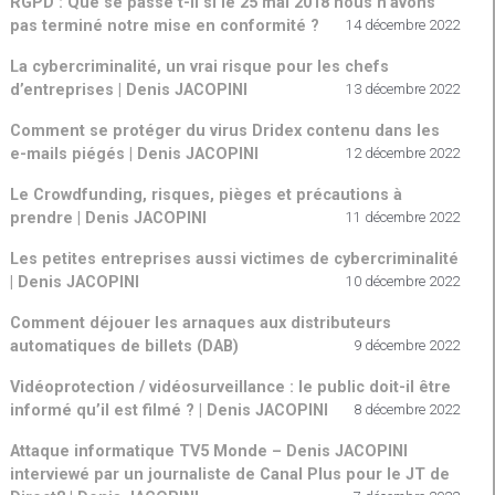
RGPD : Que se passe t-il si le 25 mai 2018 nous n’avons
pas terminé notre mise en conformité ?
14 décembre 2022
La cybercriminalité, un vrai risque pour les chefs
d’entreprises | Denis JACOPINI
13 décembre 2022
Comment se protéger du virus Dridex contenu dans les
e-mails piégés | Denis JACOPINI
12 décembre 2022
Le Crowdfunding, risques, pièges et précautions à
prendre | Denis JACOPINI
11 décembre 2022
Les petites entreprises aussi victimes de cybercriminalité
| Denis JACOPINI
10 décembre 2022
Comment déjouer les arnaques aux distributeurs
automatiques de billets (DAB)
9 décembre 2022
Vidéoprotection / vidéosurveillance : le public doit-il être
informé qu’il est filmé ? | Denis JACOPINI
8 décembre 2022
Attaque informatique TV5 Monde – Denis JACOPINI
interviewé par un journaliste de Canal Plus pour le JT de