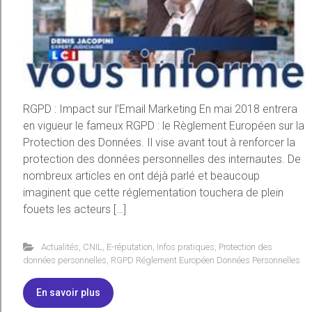
RGPD : Impact sur l’Email Marketing En mai 2018 entrera
en vigueur le fameux RGPD : le Règlement Européen sur la
Protection des Données. Il vise avant tout à renforcer la
protection des données personnelles des internautes. De
nombreux articles en ont déjà parlé et beaucoup
imaginent que cette réglementation touchera de plein
fouets les acteurs […]
Actualités
,
CNIL
,
E-réputation
,
Infos pratiques
,
Protection des
données personnelles
,
RGPD Réglement Européen Données Personnelles
En savoir plus