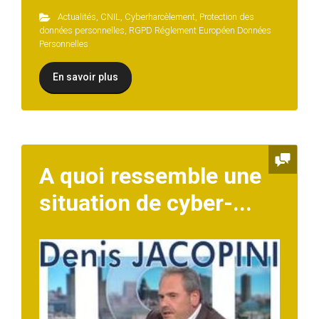
Actualités
,
CNIL
,
Cyberharcèlement
,
Protection des
données personnelles
,
RGPD Réglement Européen Données
Personnelles
En savoir plus
A quoi ressemble une
situation de cyber-...