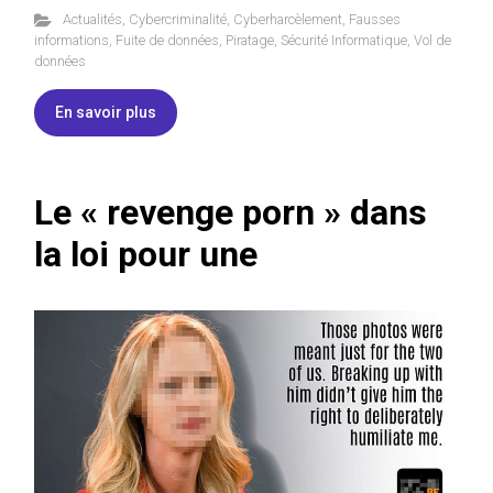
Actualités
,
Cybercriminalité
,
Cyberharcèlement
,
Fausses
informations
,
Fuite de données
,
Piratage
,
Sécurité Informatique
,
Vol de
données
En savoir plus
Le « revenge porn » dans
la loi pour une