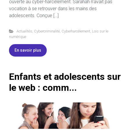
ouverte au cyber-harcèlement. Sarahah n’avait pas
vocation à se retrouver dans les mains des
adolescents. Conçue […]
Actualités
,
Cybercriminalité
,
Cyberharcèlement
,
Lois sur le
numérique
En savoir plus
Enfants et adolescents sur
le web : comm...