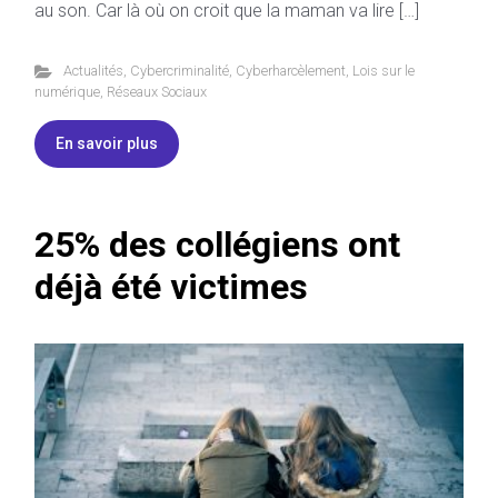
au son. Car là où on croit que la maman va lire […]
Actualités
,
Cybercriminalité
,
Cyberharcèlement
,
Lois sur le
numérique
,
Réseaux Sociaux
En savoir plus
25% des collégiens ont
déjà été victimes