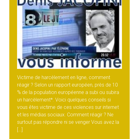
Victime de harcèlement en ligne, comment
réagir ? Selon un rapport européen, près de 10
% de la population européenne a subi ou subira
un harcèlement*. Voici quelques conseils si
vous êtes victime de ces violences sur internet
et les médias sociaux. Comment réagir ? Ne
surtout pas répondre ni se venger Vous avez la
[…]