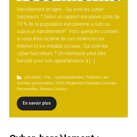
Harcèlement en ligne : Qui sont les cyber-
harceleurs ? Selon un rapport européen, près de
10 % de la population européenne a subi ou
subira un harcèlement*. Voici quelques conseils
si vous êtes victime de ces violences sur
internet et les médias sociaux. Qui sont les
cyber-harceleurs ? Un internaute peut être
harcelé pour son appartenance à […]
Actualités
,
CNIL
,
Cyberharcèlement
,
Protection des
données personnelles
,
RGPD Réglement Européen Données
Personnelles
,
Réseaux Sociaux
En savoir plus