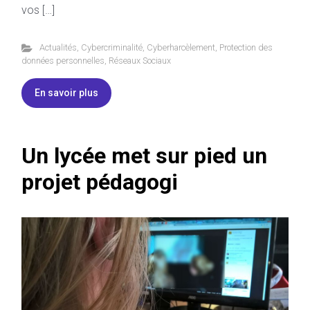
vos […]
Actualités
,
Cybercriminalité
,
Cyberharcèlement
,
Protection des
données personnelles
,
Réseaux Sociaux
En savoir plus
Un lycée met sur pied un
projet pédagogi