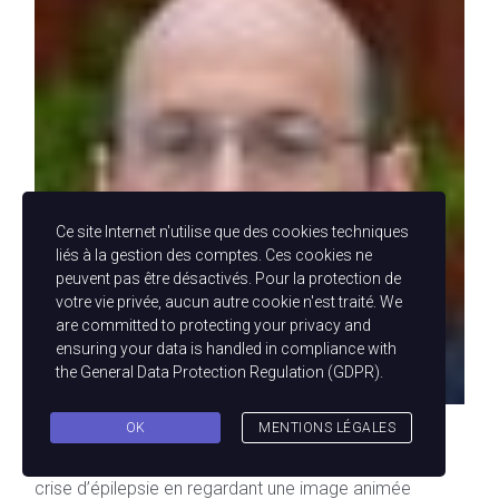
Ce site Internet n'utilise que des cookies techniques
liés à la gestion des comptes. Ces cookies ne
peuvent pas être désactivés. Pour la protection de
votre vie privée, aucun autre cookie n'est traité. We
are committed to protecting your privacy and
ensuring your data is handled in compliance with
the
General Data Protection Regulation (GDPR)
.
OK
MENTIONS LÉGALES
Cyber-harcèlement mortel avec un gif animé Un
journaliste américain a été victime d’une très violente
crise d’épilepsie en regardant une image animée