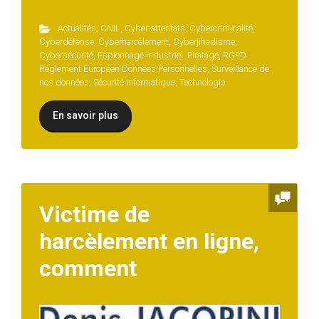
Actualités
,
CNIL
,
Cyber-attentats
,
Cybercriminalité
,
Cyberdéfense
,
Cyberharcèlement
,
Cyberjihadisme
,
Cybersécurité
,
Espionnage Industriel
,
Piratage
,
RGPD
Réglement Européen Données Personnelles
,
Surveillance de
nos données
,
Sécurité Informatique
,
Technologie
En savoir plus
Victime de
harcèlement en ligne,
comment