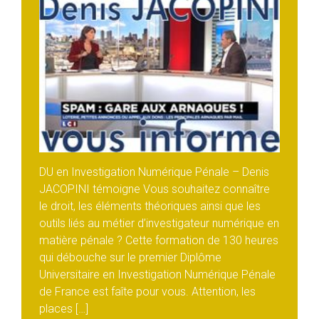
DU en Investigation Numérique Pénale – Denis
JACOPINI témoigne Vous souhaitez connaître
le droit, les éléments théoriques ainsi que les
outils liés au métier d’investigateur numérique en
matière pénale ? Cette formation de 130 heures
qui débouche sur le premier Diplôme
Universitaire en Investigation Numérique Pénale
de France est faîte pour vous. Attention, les
places […]