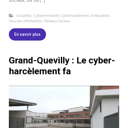
sociaux, sur sa […]
Actualités
,
Cybercriminalité
,
Cyberharcèlement
,
E-réputation
,
Fausses informations
,
Réseaux Sociaux
En savoir plus
Grand-Quevilly : Le cyber-
harcèlement fa