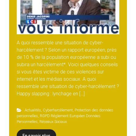
A quoi ressemble une situation de cyber-
harcèlement ? Selon un rapport européen, près
de 10 % de la population européenne a subi ou
subira un harcèlement*. Voici quelques conseils
si vous êtes victime de ces violences sur
internet et les médias sociaux. A quoi
ressemble une situation de cyber-harcèlement ?
Happy slapping : lynchage en […]
Actualités
,
Cyberharcèlement
,
Protection des données
personnelles
,
RGPD Réglement Européen Données
Personnelles
,
Réseaux Sociaux
En savoir plus