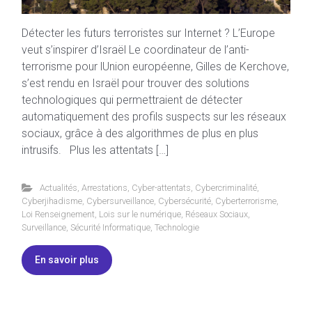
Détecter les futurs terroristes sur Internet ? L’Europe
veut s’inspirer d’Israël Le coordinateur de l’anti-
terrorisme pour lUnion européenne, Gilles de Kerchove,
s’est rendu en Israël pour trouver des solutions
technologiques qui permettraient de détecter
automatiquement des profils suspects sur les réseaux
sociaux, grâce à des algorithmes de plus en plus
intrusifs. Plus les attentats […]
Actualités
,
Arrestations
,
Cyber-attentats
,
Cybercriminalité
,
Cyberjihadisme
,
Cybersurveillance
,
Cybersécurité
,
Cyberterrorisme
,
Loi Renseignement
,
Lois sur le numérique
,
Réseaux Sociaux
,
Surveillance
,
Sécurité Informatique
,
Technologie
En savoir plus