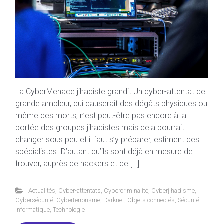
La CyberMenace jihadiste grandit Un cyber-attentat de
grande ampleur, qui causerait des dégâts physiques ou
même des morts, n’est peut-être pas encore à la
portée des groupes jihadistes mais cela pourrait
changer sous peu et il faut s’y préparer, estiment des
spécialistes. D’autant qu’ils sont déjà en mesure de
trouver, auprès de hackers et de […]
Actualités
,
Cyber-attentats
,
Cybercriminalité
,
Cyberjihadisme
,
Cybersécurité
,
Cyberterrorisme
,
Darknet
,
Objets connectés
,
Sécurité
Informatique
,
Technologie