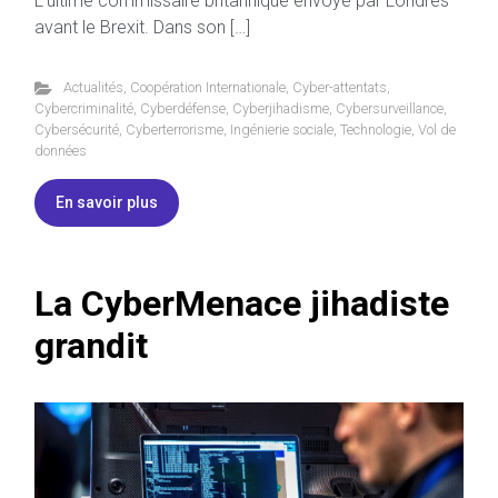
L’ultime commissaire britannique envoyé par Londres
avant le Brexit. Dans son […]
Actualités
,
Coopération Internationale
,
Cyber-attentats
,
Cybercriminalité
,
Cyberdéfense
,
Cyberjihadisme
,
Cybersurveillance
,
Cybersécurité
,
Cyberterrorisme
,
Ingénierie sociale
,
Technologie
,
Vol de
données
En savoir plus
La CyberMenace jihadiste
grandit