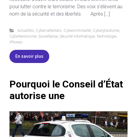
pour lutter contre le terrorisme. Des voix s’élèvent au
nom de la sécurité et des libertés. Après […]
Actualités
,
Cyber-attentats
,
Cybercriminalité
,
Cyberjihadisme
,
Cyberterrorisme
,
Surveillance
,
Sécurité Informatique
,
Technologie
,
iPhones
En savoir plus
Pourquoi le Conseil d’État
autorise une