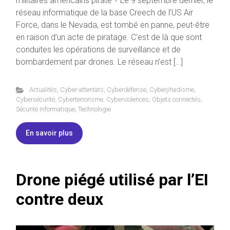
militaires américains piraté ? Le 9 septembre dernier, le
réseau informatique de la base Creech de l’US Air
Force, dans le Nevada, est tombé en panne, peut-être
en raison d’un acte de piratage. C’est de là que sont
conduites les opérations de surveillance et de
bombardement par drones. Le réseau n’est […]
Actualités
,
Cyber-attentats
,
Cyberdéfense
,
Cyberjihadisme
,
Cybersécurité
,
Cyberterrorisme
,
Cyberviolences
,
Objets connectés
,
Sécurité Informatique
,
Technologie
En savoir plus
Drone piégé utilisé par l’EI
contre deux