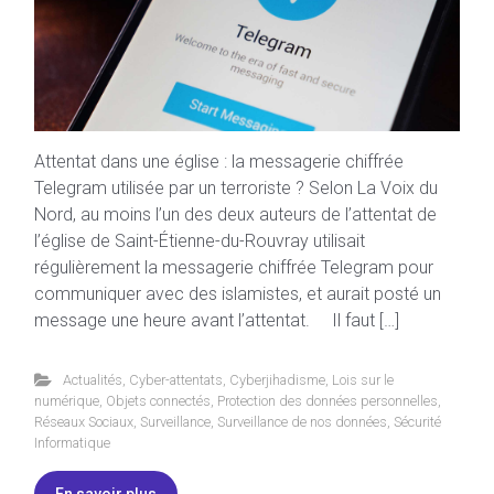
Attentat dans une église : la messagerie chiffrée
Telegram utilisée par un terroriste ? Selon La Voix du
Nord, au moins l’un des deux auteurs de l’attentat de
l’église de Saint-Étienne-du-Rouvray utilisait
régulièrement la messagerie chiffrée Telegram pour
communiquer avec des islamistes, et aurait posté un
message une heure avant l’attentat. Il faut […]
Actualités
,
Cyber-attentats
,
Cyberjihadisme
,
Lois sur le
numérique
,
Objets connectés
,
Protection des données personnelles
,
Réseaux Sociaux
,
Surveillance
,
Surveillance de nos données
,
Sécurité
Informatique
En savoir plus