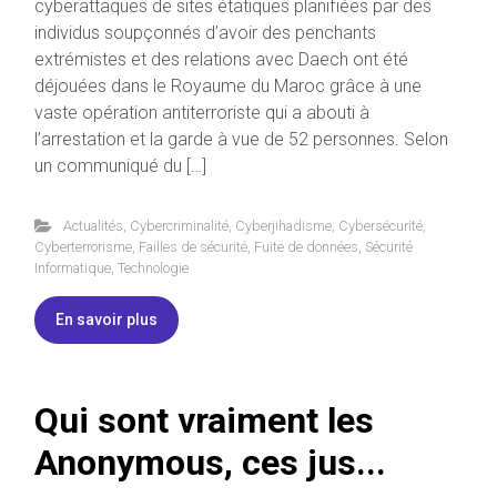
cyberattaques de sites étatiques planifiées par des
individus soupçonnés d’avoir des penchants
extrémistes et des relations avec Daech ont été
déjouées dans le Royaume du Maroc grâce à une
vaste opération antiterroriste qui a abouti à
l’arrestation et la garde à vue de 52 personnes. Selon
un communiqué du […]
Actualités
,
Cybercriminalité
,
Cyberjihadisme
,
Cybersécurité
,
Cyberterrorisme
,
Failles de sécurité
,
Fuite de données
,
Sécurité
Informatique
,
Technologie
En savoir plus
Qui sont vraiment les
Anonymous, ces jus...