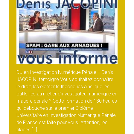
DU en Investigation Numérique Pénale – Denis
JACOPINI témoigne Vous souhaitez connaître
le droit, les éléments théoriques ainsi que les
outils liés au métier d’investigateur numérique en
matière pénale ? Cette formation de 130 heures
qui débouche sur le premier Diplôme
Universitaire en Investigation Numérique Pénale
de France est faîte pour vous. Attention, les
places […]