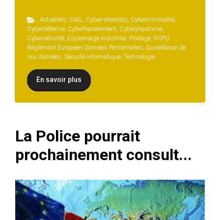
Actualités
,
CNIL
,
Cyber-attentats
,
Cybercriminalité
,
Cyberdéfense
,
Cyberharcèlement
,
Cyberjihadisme
,
Cybersécurité
,
Espionnage Industriel
,
Piratage
,
RGPD
Réglement Européen Données Personnelles
,
Surveillance de
nos données
,
Sécurité Informatique
,
Technologie
En savoir plus
La Police pourrait
prochainement consult...