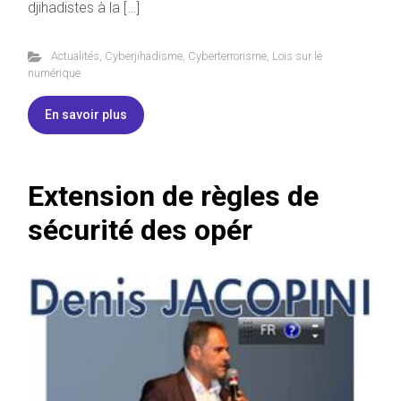
djihadistes à la […]
Actualités
,
Cyberjihadisme
,
Cyberterrorisme
,
Lois sur le
numérique
En savoir plus
Extension de règles de
sécurité des opér