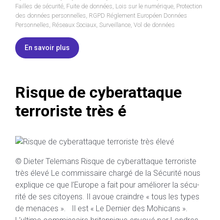
Failles de sécurité
,
Fuite de données
,
Lois sur le numérique
,
Protection
des données personnelles
,
RGPD Réglement Européen Données
Personnelles
,
Réseaux Sociaux
,
Surveillance
,
Vol de données
En savoir plus
Risque de cyberattaque
terroriste très é
© Dieter Telemans Risque de cyberattaque terroriste
très élevé Le com­mis­saire chargé de la Sé­cu­rité nous
ex­plique ce que l’Eu­rope a fait pour amé­lio­rer la sé­cu­
rité de ses ci­toyens. Il avoue craindre « tous les types
de me­naces ». Il est « Le Dernier des Mohicans ».