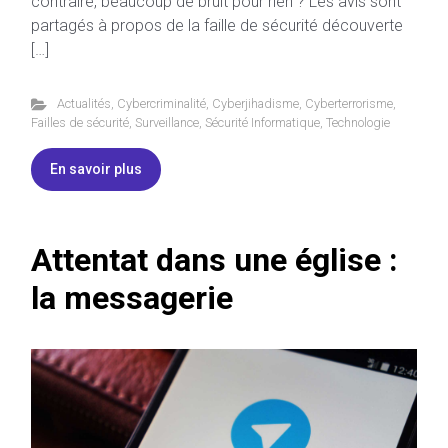
contraire, beaucoup de bruit pour rien ? Les avis sont
partagés à propos de la faille de sécurité découverte
[…]
Actualités
,
Cybercriminalité
,
Cyberjihadisme
,
Cyberterrorisme
,
Failles de sécurité
,
Surveillance
,
Sécurité Informatique
,
Technologie
En savoir plus
Attentat dans une église :
la messagerie