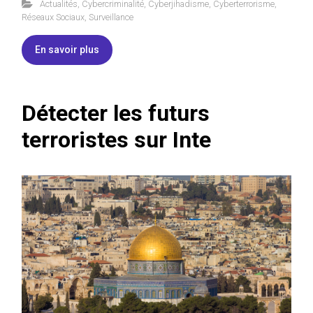
Actualités
,
Cybercriminalité
,
Cyberjihadisme
,
Cyberterrorisme
,
Réseaux Sociaux
,
Surveillance
En savoir plus
Détecter les futurs
terroristes sur Inte