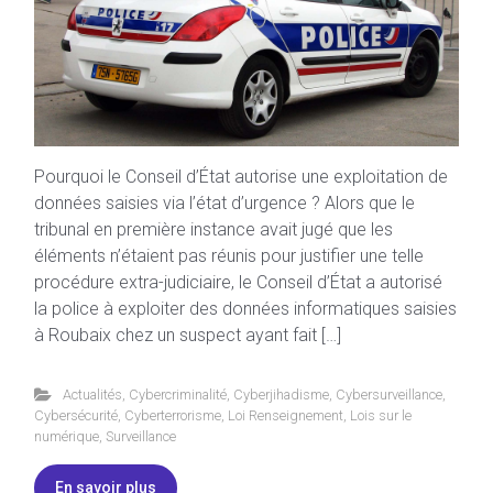
Pourquoi le Conseil d’État autorise une exploitation de
données saisies via l’état d’urgence ? Alors que le
tribunal en première instance avait jugé que les
éléments n’étaient pas réunis pour justifier une telle
procédure extra-judiciaire, le Conseil d’État a autorisé
la police à exploiter des données informatiques saisies
à Roubaix chez un suspect ayant fait […]
Actualités
,
Cybercriminalité
,
Cyberjihadisme
,
Cybersurveillance
,
Cybersécurité
,
Cyberterrorisme
,
Loi Renseignement
,
Lois sur le
numérique
,
Surveillance
En savoir plus