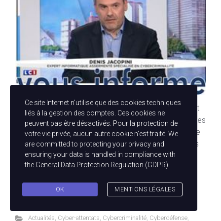
Ce site Internet n'utilise que des cookies techniques
Retrouvrer les traces d’une attaque informatique peut
liés à la gestion des comptes. Ces cookies ne
s’avérer complexe et coûteuse Selon l’un des principes
peuvent pas être désactivés. Pour la protection de
fondamentaux de la police scientifique, sur une scène
votre vie privée, aucun autre cookie n'est traité. We
de crime, tout contact laisse une trace. Dans l’univers
are committed to protecting your privacy and
ensuring your data is handled in compliance with
de la cybercriminalité, chercher les traces pour
the
General Data Protection Regulation (GDPR)
.
remonter le fil des événements jusqu’à l’auteur de
l’attaque, se révèle souvent compliqué. Lorsqu’un
OK
MENTIONS LÉGALES
incident survient, […]
Actualités
,
Cyber-attentats
,
Cybercriminalité
,
Cyberdéfense
,