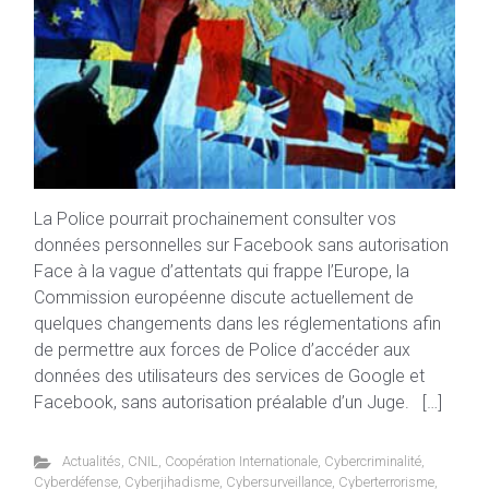
La Police pourrait prochainement consulter vos
données personnelles sur Facebook sans autorisation
Face à la vague d’attentats qui frappe l’Europe, la
Commission européenne discute actuellement de
quelques changements dans les réglementations afin
de permettre aux forces de Police d’accéder aux
données des utilisateurs des services de Google et
Facebook, sans autorisation préalable d’un Juge. […]
Actualités
,
CNIL
,
Coopération Internationale
,
Cybercriminalité
,
Cyberdéfense
,
Cyberjihadisme
,
Cybersurveillance
,
Cyberterrorisme
,