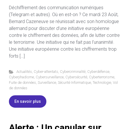
Déchiffrement des communication numériques
(Telegram et autres). Où en est-on ? Ce mardi 23 Août,
Bernard Cazeneuve se réunissait avec son homologue
allemand pour discuter d’une initiative européenne
contre le chiffrement des données, afin de lutter contre
le terrorisme. Une initiative qui ne fait pas l’unanimité.
Une initiative européenne contre les chiffrements trop
forts […]
Actualités
,
Cyber-attentats
,
Cybercriminalité
,
Cyberdéfense
,
Cyberjihadisme
,
Cybersurveillance
,
Cybersécurité
,
Cyberterrorisme
,
Fuite de données
,
Surveillance
,
Sécurité Informatique
,
Technologie
,
Vol
de données
En savoir plus
Alerte : Un canular sur