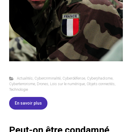
Actualités
,
Cybercriminalité
,
Cyberdéfense
,
Cyberjihadisme
,
Cyberterrorisme
,
Drones
,
Lois sur le numérique
,
Objets connectés
,
Technologie
En savoir plus
Peut-on être condamné