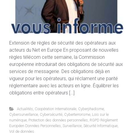
Extension de règles de sécurité des opérateurs aux
acteurs du Net en Europe En proposant de nouvelles
règles télécom cette semaine, la Commission
européenne introduirait des obligations de sécurité aux
services de messagerie. Des obligations déjà en
vigueur pour les opérateurs, qui réclament une parité
réglementaire avec les acteurs en ligne. Équilibrer les
obligations entre opérateurs […]
Actualités
,
Coopération Internationale
,
Cyberjihadisme
,
Cybersurveillance
,
Cybersécurité
,
Cyberterrorisme
,
Lois sur le
numérique
,
Protection des données personnelles
,
RGPD Réglement
Européen Données Personnelles
,
Surveillance
,
Sécurité Informatique
,
Vol de données