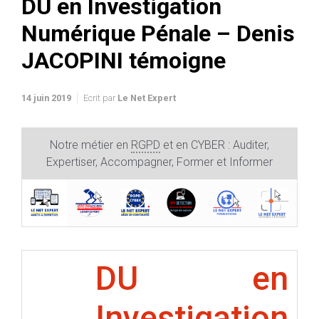
DU en Investigation
Numérique Pénale – Denis
JACOPINI témoigne
14 juin 2019
Ecrit par
Le Net Expert
Notre métier en
RGPD
et en CYBER : Auditer,
Expertiser, Accompagner, Former et Informer
DU en
Investigation