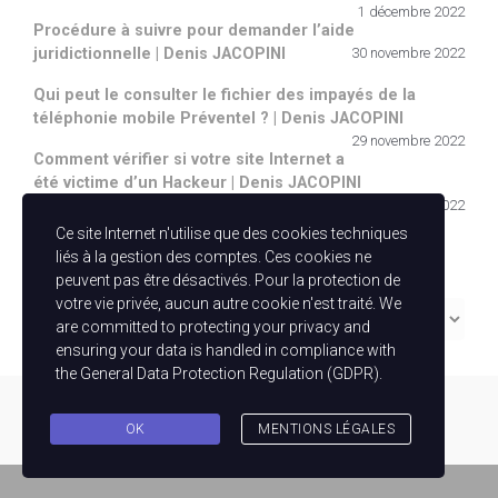
1 décembre 2022
Procédure à suivre pour demander l’aide
juridictionnelle | Denis JACOPINI
30 novembre 2022
Qui peut le consulter le fichier des impayés de la
téléphonie mobile Préventel ? | Denis JACOPINI
29 novembre 2022
Comment vérifier si votre site Internet a
été victime d’un Hackeur | Denis JACOPINI
28 novembre 2022
Ce site Internet n'utilise que des cookies techniques
Catégories
liés à la gestion des comptes. Ces cookies ne
peuvent pas être désactivés. Pour la protection de
votre vie privée, aucun autre cookie n'est traité. We
Catégories
are committed to protecting your privacy and
ensuring your data is handled in compliance with
the
General Data Protection Regulation (GDPR)
.
evolve
theme by Theme4Press - Powered by
WordPress
OK
MENTIONS LÉGALES