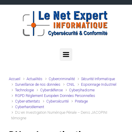
Skip to main content
Accueil
Actualités
Cybercriminalité
Sécurité Informatique
Surveillance de nos données
CNIL
Espionnage Industriel
Technologie
Cyberdéfense
Cyberjihadisme
RGPD Réglement Européen Données Personnelles
Cyber-attentats
Cybersécurité
Piratage
Cyberharcèlement
DU en Investigation Numérique Pénale – Denis JACOPINI
témoigne