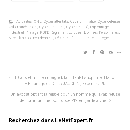
Actualités
,
CNIL
,
Cyber-attentats
,
Cybercriminalité
,
Cyberdéfense
,
Cyberharcèlement
,
Cyberjihadisme
,
Cybersécurité
,
Espionnage
Industriel
,
Piratage
,
RGPD Réglement Européen Données Personnelles
,
Surveillance de nos données
,
Sécurité Informatique
,
Technologie
10 ans et un bien maigre bilan : faut-il supprimer Hadopi ?
– Eclairage de Denis JACOPINI, Expert RGPD
Un avocat obtient la relaxe pour un homme qui avait refusé
de communiquer son code PIN en garde à vue
Recherchez dans LeNetExpert.fr