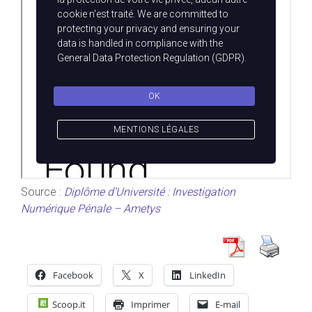
Source :
Diplôme d’Université : Investigation
Numérique Pénale – Ametys
Facebook
X
LinkedIn
Scoop.it
Imprimer
E-mail