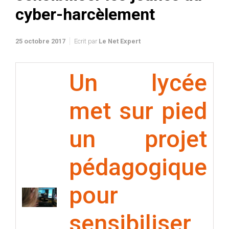
cyber-harcèlement
25 octobre 2017
Ecrit par
Le Net Expert
Un lycée
met sur pied
un projet
pédagogique
pour
sensibiliser