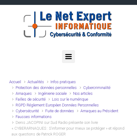
Skip to main content
Accueil
Actualités
Infos pratiques
Protection des données personnelles
Cybercriminalité
Arnaques
Ingénierie sociale
Nos articles
Failles de sécurité
Lois sur le numérique
RGPD Réglement Européen Données Personnelles
Cybersécurité
Fuite de données
Arnaques au Président
Fausses informations
Denis JACOPINI sur Sud Radio présente son livre
« CYBERARNAQUES : S’informer pour mieux se protéger » et répond
aux questions de Patrick ROGER