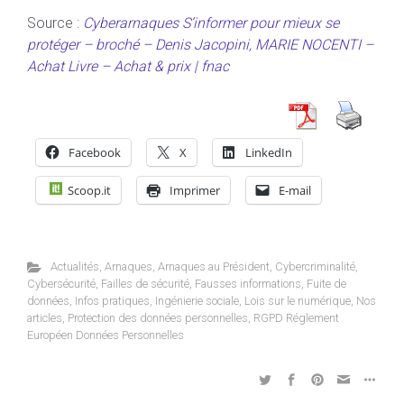
Source :
Cyberarnaques S’informer pour mieux se
protéger – broché – Denis Jacopini, MARIE NOCENTI –
Achat Livre – Achat & prix | fnac
Facebook
X
LinkedIn
Scoop.it
Imprimer
E-mail
Actualités
,
Arnaques
,
Arnaques au Président
,
Cybercriminalité
,
Cybersécurité
,
Failles de sécurité
,
Fausses informations
,
Fuite de
données
,
Infos pratiques
,
Ingénierie sociale
,
Lois sur le numérique
,
Nos
articles
,
Protection des données personnelles
,
RGPD Réglement
Européen Données Personnelles