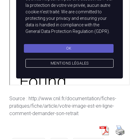
Source : http://www.cnil.fr/documentation/fiches-
pratiques/fiche/article/votre-image-est-en-ligne-
comment-demander-son-retrait