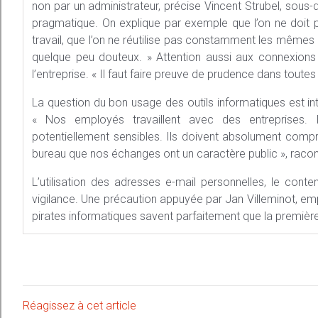
non par un administrateur, précise Vincent Strubel, sous-di
pragmatique. On explique par exemple que l’on ne doit 
travail, que l’on ne réutilise pas constamment les mêmes m
quelque peu douteux. » Attention aussi aux connexions 
l’entreprise. « Il faut faire preuve de prudence dans toutes le
La question du bon usage des outils informatiques est in
« Nos employés travaillent avec des entreprises.
potentiellement sensibles. Ils doivent absolument compr
bureau que nos échanges ont un caractère public », raconte
L’utilisation des adresses e-mail personnelles, le c
vigilance. Une précaution appuyée par Jan Villeminot, emp
pirates informatiques savent parfaitement que la première f
Réagissez à cet article