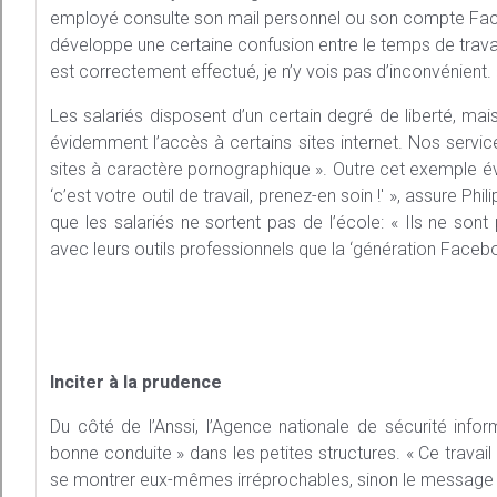
employé consulte son mail personnel ou son compte Fac
développe une certaine confusion entre le temps de travail
est correctement effectué, je n’y vois pas d’inconvénient. 
Les salariés disposent d’un certain degré de liberté, mai
évidemment l’accès à certains sites internet. Nos servi
sites à caractère pornographique ». Outre cet exemple évi
‘c’est votre outil de travail, prenez-en soin !' », assure Ph
que les salariés ne sortent pas de l’école: « Ils ne so
avec leurs outils professionnels que la ‘génération Facebo
Inciter à la prudence
Du côté de l’Anssi, l’Agence nationale de sécurité info
bonne conduite » dans les petites structures. « Ce travai
se montrer eux-mêmes irréprochables, sinon le message n