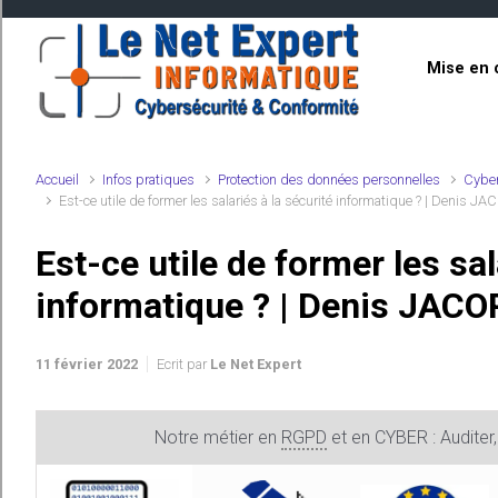
Skip to main content
Mise en 
Accueil
Infos pratiques
Protection des données personnelles
Cyber
Est-ce utile de former les salariés à la sécurité informatique ? | Denis JA
Est-ce utile de former les sal
informatique ? | Denis JACO
11 février 2022
Ecrit par
Le Net Expert
Notre métier en
RGPD
et en CYBER : Auditer