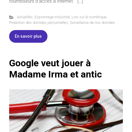
fournisseurs d’accès à Internet. […]
Actualités
,
Espionnage Industriel
,
Lois sur le numérique
,
Protection des données personnelles
,
Surveillance de nos données
En savoir plus
Google veut jouer à
Madame Irma et antic