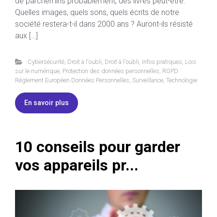
de parchemins probablement, des livres peut-être.
Quelles images, quels sons, quels écrits de notre
société restera-t-il dans 2000 ans ? Auront-ils résisté
aux […]
Cybersécurité
,
Droit à l'oubli
,
Droit à l'oubli
,
Infos pratiques
,
Lois
sur le numérique
,
Protection des données personnelles
,
RGPD
Réglement Européen Données Personnelles
,
Surveillance
,
Technologie
En savoir plus
10 conseils pour garder
vos appareils pr...