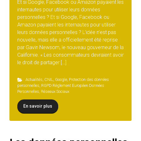
Et si Google, Facebook ou Amazon payaient les
internautes pour utiliser leurs données
personnelles ? Et si Google, Facebook ou
Amazon payaient les internautes pour utiliser
leurs données personnelles ? L’idée n’est pas
nouvelle, mais elle a officiellement été reprise
par Gavin Newsom, le nouveau gouverneur de la
Californie. « Les consommateurs devraient avoir
le droit de partager […]
Actualités
,
CNIL
,
Google
,
Protection des données
personnelles
,
RGPD Réglement Européen Données
Personnelles
,
Réseaux Sociaux
En savoir plus