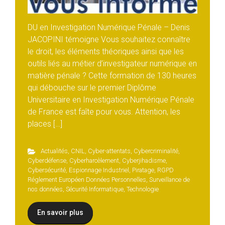
DU en Investigation Numérique Pénale – Denis
JACOPINI témoigne Vous souhaitez connaître
le droit, les éléments théoriques ainsi que les
outils liés au métier d’investigateur numérique en
matière pénale ? Cette formation de 130 heures
qui débouche sur le premier Diplôme
Universitaire en Investigation Numérique Pénale
de France est faîte pour vous. Attention, les
places […]
Actualités
,
CNIL
,
Cyber-attentats
,
Cybercriminalité
,
Cyberdéfense
,
Cyberharcèlement
,
Cyberjihadisme
,
Cybersécurité
,
Espionnage Industriel
,
Piratage
,
RGPD
Réglement Européen Données Personnelles
,
Surveillance de
nos données
,
Sécurité Informatique
,
Technologie
En savoir plus