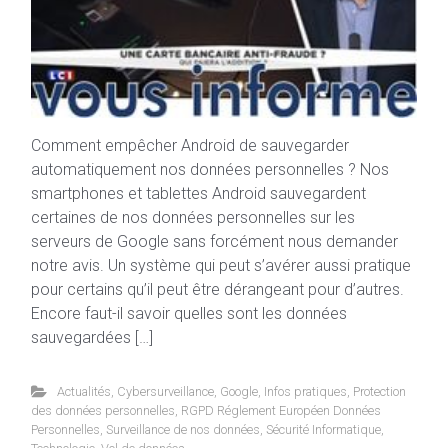
Comment empêcher Android de sauvegarder
automatiquement nos données personnelles ? Nos
smartphones et tablettes Android sauvegardent
certaines de nos données personnelles sur les
serveurs de Google sans forcément nous demander
notre avis. Un système qui peut s’avérer aussi pratique
pour certains qu’il peut être dérangeant pour d’autres.
Encore faut-il savoir quelles sont les données
sauvegardées […]
Actualités
,
Cybersurveillance
,
Google
,
Infos pratiques
,
Protection
des données personnelles
,
RGPD Réglement Européen Données
Personnelles
,
Surveillance de nos données
,
Sécurité Informatique
,