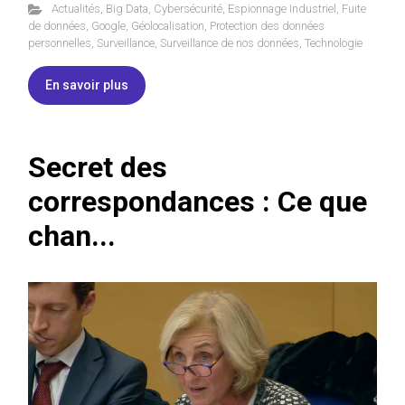
Actualités
,
Big Data
,
Cybersécurité
,
Espionnage Industriel
,
Fuite
de données
,
Google
,
Géolocalisation
,
Protection des données
personnelles
,
Surveillance
,
Surveillance de nos données
,
Technologie
En savoir plus
Secret des
correspondances : Ce que
chan...