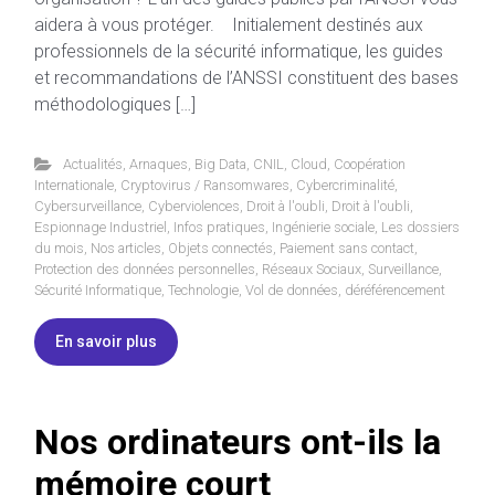
aidera à vous protéger. Initialement destinés aux
professionnels de la sécurité informatique, les guides
et recommandations de l’ANSSI constituent des bases
méthodologiques […]
Actualités
,
Arnaques
,
Big Data
,
CNIL
,
Cloud
,
Coopération
Internationale
,
Cryptovirus / Ransomwares
,
Cybercriminalité
,
Cybersurveillance
,
Cyberviolences
,
Droit à l'oubli
,
Droit à l'oubli
,
Espionnage Industriel
,
Infos pratiques
,
Ingénierie sociale
,
Les dossiers
du mois
,
Nos articles
,
Objets connectés
,
Paiement sans contact
,
Protection des données personnelles
,
Réseaux Sociaux
,
Surveillance
,
Sécurité Informatique
,
Technologie
,
Vol de données
,
déréférencement
En savoir plus
Nos ordinateurs ont-ils la
mémoire court