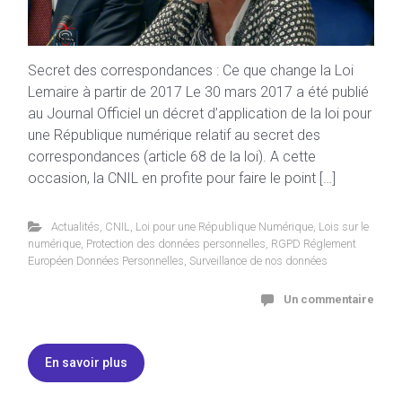
Secret des correspondances : Ce que change la Loi
Lemaire à partir de 2017 Le 30 mars 2017 a été publié
au Journal Officiel un décret d’application de la loi pour
une République numérique relatif au secret des
correspondances (article 68 de la loi). A cette
occasion, la CNIL en profite pour faire le point […]
Actualités
,
CNIL
,
Loi pour une République Numérique
,
Lois sur le
numérique
,
Protection des données personnelles
,
RGPD Réglement
Européen Données Personnelles
,
Surveillance de nos données
Un commentaire
En savoir plus