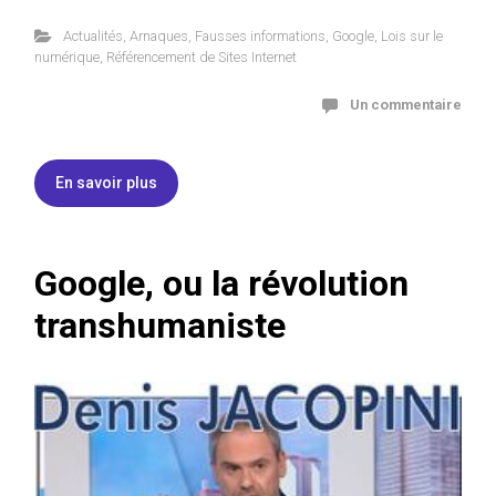
Actualités
,
Arnaques
,
Fausses informations
,
Google
,
Lois sur le
numérique
,
Référencement de Sites Internet
Un commentaire
En savoir plus
Google, ou la révolution
transhumaniste