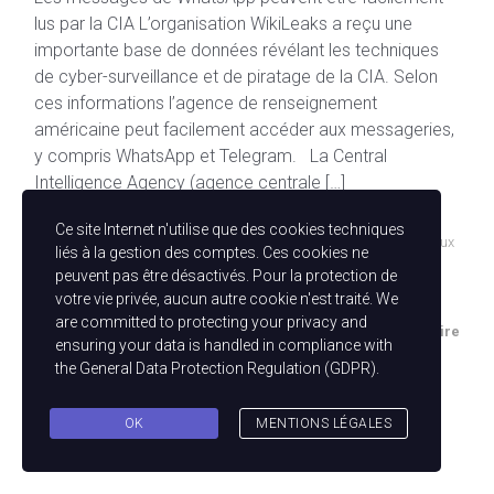
lus par la CIA L’organisation WikiLeaks a reçu une
importante base de données révélant les techniques
de cyber-surveillance et de piratage de la CIA. Selon
ces informations l’agence de renseignement
américaine peut facilement accéder aux messageries,
y compris WhatsApp et Telegram. La Central
Intelligence Agency (agence centrale […]
Ce site Internet n'utilise que des cookies techniques
Actualités
,
Cybercriminalité
,
Failles de sécurité
,
Piratage
,
Réseaux
liés à la gestion des comptes. Ces cookies ne
Sociaux
,
Surveillance
,
Surveillance de nos données
,
Sécurité
peuvent pas être désactivés. Pour la protection de
Informatique
,
Vol de données
votre vie privée, aucun autre cookie n'est traité. We
are committed to protecting your privacy and
Un commentaire
ensuring your data is handled in compliance with
the
General Data Protection Regulation (GDPR)
.
En savoir plus
OK
MENTIONS LÉGALES