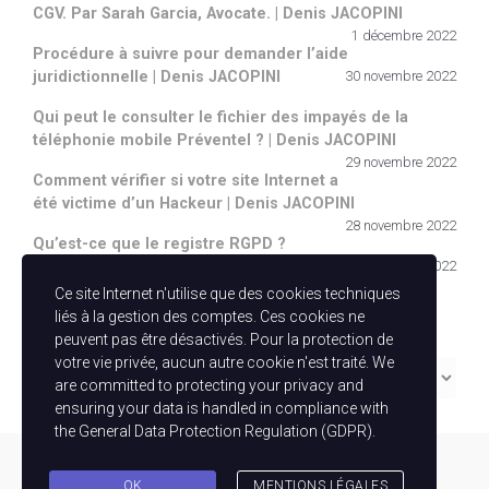
CGV. Par Sarah Garcia, Avocate. | Denis JACOPINI
1 décembre 2022
Procédure à suivre pour demander l’aide
juridictionnelle | Denis JACOPINI
30 novembre 2022
Qui peut le consulter le fichier des impayés de la
téléphonie mobile Préventel ? | Denis JACOPINI
29 novembre 2022
Comment vérifier si votre site Internet a
été victime d’un Hackeur | Denis JACOPINI
28 novembre 2022
Qu’est-ce que le registre RGPD ?
27 novembre 2022
Ce site Internet n'utilise que des cookies techniques
Catégories
liés à la gestion des comptes. Ces cookies ne
peuvent pas être désactivés. Pour la protection de
votre vie privée, aucun autre cookie n'est traité. We
Catégories
are committed to protecting your privacy and
ensuring your data is handled in compliance with
the
General Data Protection Regulation (GDPR)
.
evolve
theme by Theme4Press - Powered by
WordPress
OK
MENTIONS LÉGALES