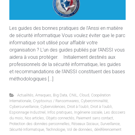
Les guides des bonnes pratiques de l’Anssi en matière
de sécurité informatique Vous voulez éviter que le parc
informatique soit utilisé pour affaiblir votre
organisation ? L’un des guides publiés par l’ANSSI vous
aidera à vous protéger. Initialement destinés aux
professionnels de la sécurité informatique, les guides
et recommandations de l’ANSSI constituent des bases
méthodologiques […]
Actualités
,
Arnaques
,
Big Data
,
CNIL
,
Cloud
,
Coopération
Internationale
,
Cryptovirus / Ransomwares
,
Cybercriminalité
,
Cybersurveillance
,
Cyberviolences
,
Droit à l'oubli
,
Droit à l'oubli
,
Espionnage Industriel
,
Infos pratiques
,
Ingénierie sociale
,
Les dossiers
du mois
,
Nos articles
,
Objets connectés
,
Paiement sans contact
,
Protection des données personnelles
,
Réseaux Sociaux
,
Surveillance
,
Sécurité Informatique
,
Technologie
,
Vol de données
,
déréférencement