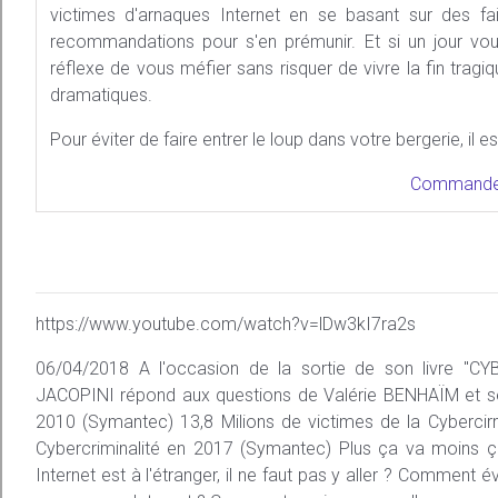
victimes d'arnaques Internet en se basant sur des fa
recommandations pour s'en prémunir. Et si un jour vou
réflexe de vous méfier sans risquer de vivre la fin tragi
dramatiques.
Pour éviter de faire entrer le loup dans votre bergerie, il e
Commandez
https://www.youtube.com/watch?v=lDw3kI7ra2s
06/04/2018 A l'occasion de la sortie de son livre "C
JACOPINI répond aux questions de Valérie BENHAÏM et ses 4
2010 (Symantec) 13,8 Milions de victimes de la Cybercirm
Cybercriminalité en 2017 (Symantec) Plus ça va moins ça 
Internet est à l'étranger, il ne faut pas y aller ? Comment 