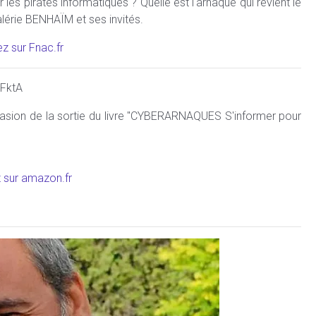
es pirates informatiques ? Quelle est l'arnaque qui revient le
érie BENHAÏM et ses invités.
 sur Fnac.fr
3FktA
casion de la sortie du livre "CYBERARNAQUES S'informer pour
sur amazon.fr