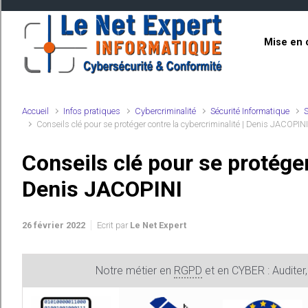
Skip to main content
Mise en 
Accueil
Infos pratiques
Cybercriminalité
Sécurité Informatique
S
Conseils clé pour se protéger contre la cybercriminalité | Denis JACOPIN
Conseils clé pour se protéger
Denis JACOPINI
26 février 2022
Ecrit par
Le Net Expert
Notre métier en
RGPD
et en CYBER : Auditer