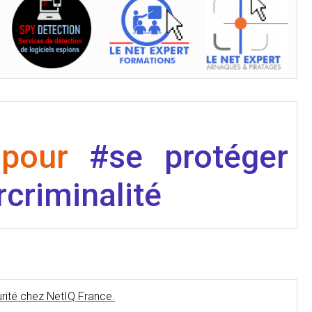
 pour
#se protéger
criminalité
urité chez NetIQ France.