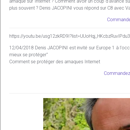
arnaque sur Internet ? Comment avoir un coup d'avance sur l
plus souvent ? Denis JACOPINI vous répond sur C8 avec Val
Commandez
https://youtu.be/usg12zkRD9I?list=UUoHqj_HKcbzRuvIPdu
12/04/2018 Denis JACOPINI est invité sur Europe 1 à l'oc
mieux se protéger"
Comment se protéger des arnaques Internet
Commandez 