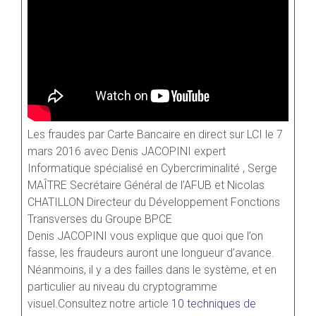
Les fraudes par Carte Bancaire en direct sur LCI le 7
mars 2016 avec Denis JACOPINI expert
Informatique spécialisé en Cybercriminalité , Serge
MAÎTRE Secrétaire Général de l’AFUB et Nicolas
CHATILLON Directeur du Développement Fonctions
Transverses du Groupe BPCE
Denis JACOPINI vous explique que quoi que l’on
fasse, les fraudeurs auront une longueur d’avance.
Néanmoins, il y a des failles dans le système, et en
particulier au niveau du cryptogramme
visuel.Consultez notre article
10 techniques de