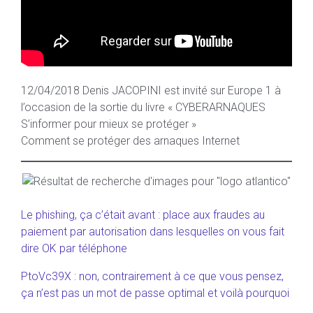
12/04/2018 Denis JACOPINI est invité sur Europe 1 à
l’occasion de la sortie du livre « CYBERARNAQUES
S’informer pour mieux se protéger »
Comment se protéger des arnaques Internet
Le phishing, ça c’était avant : place aux fraudes au
paiement par autorisation dans lesquelles on vous fait
dire OK par téléphone
PtoVc39X : non, contrairement à ce que vous pensez,
ça n’est pas un mot de passe optimal et voilà pourquoi