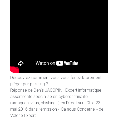
Découvrez comment vous vous feriez facilement
piéger par phishing ?
Réponse de Denis JACOPINI, Expert informatique
assermenté spécialisé en cybercriminalité
(arnaques, virus, phishing…) en Direct sur LCI le 23
mai 2016 dans l’émission « Ca nous Concerne » de
Valérie Expert.