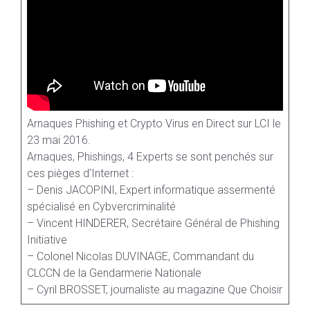
Arnaques Phishing et Crypto Virus en Direct sur LCI le
23 mai 2016.
Arnaques, Phishings, 4 Experts se sont penchés sur
ces pièges d’Internet :
– Denis JACOPINI, Expert informatique assermenté
spécialisé en Cybvercriminalité
– Vincent HINDERER, Secrétaire Général de Phishing
Initiative
– Colonel Nicolas DUVINAGE, Commandant du
CLCCN de la Gendarmerie Nationale
– Cyril BROSSET, journaliste au magazine Que Choisir