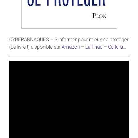
CYBERARNAQUES – S’informer pour mieux se protéger
(Le livre !) disponible sur
Amazon
–
La Fnac
–
Cultura
…