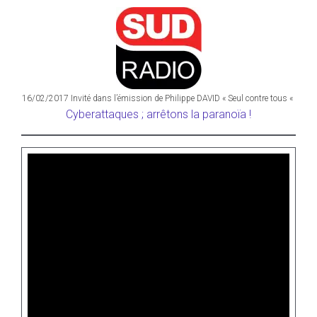
16/02/2017 Invité dans l’émission de Philippe DAVID « Seul contre tous «
Cyberattaques ; arrêtons la paranoïa !