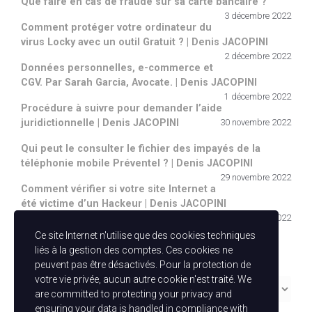
Que faire en cas de fraude sur sa carte bancaire ?
3 décembre 2022
Comment protéger votre ordinateur du
virus Locky avec un outil Gratuit ? | Denis JACOPINI
2 décembre 2022
Données personnelles, e-commerce et
CGV. Par Sarah Garcia, Avocate. | Denis JACOPINI
1 décembre 2022
Procédure à suivre pour demander l’aide
juridictionnelle | Denis JACOPINI
30 novembre 2022
Qui peut le consulter le fichier des impayés de la
téléphonie mobile Préventel ? | Denis JACOPINI
29 novembre 2022
Comment vérifier si votre site Internet a
été victime d’un Hackeur | Denis JACOPINI
28 novembre 2022
Ce site Internet n'utilise que des cookies techniques
Catégories
liés à la gestion des comptes. Ces cookies ne
peuvent pas être désactivés. Pour la protection de
votre vie privée, aucun autre cookie n'est traité. We
Catégories
are committed to protecting your privacy and
ensuring your data is handled in compliance with