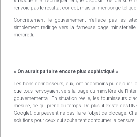
« bloqué ». « Techniquement, le dispositif de censure fa
renvoie pas le résultat correct, mais un mensonge tel q
Concrètement, le gouvernement n’efface pas les sites
simplement redirigé vers la fameuse page ministériell
mercredi.
« On aurait pu faire encore plus sophistiqué »
Les bons connaisseurs, eux, ont néanmoins pu déjouer la 
que tous renvoyaient vers la page du ministère de l’Intéri
gouvernemental. En situation réelle, les fournisseurs d’a
mesure, ce qui prend du temps. De plus, il existe des DN
Google), qui peuvent ne pas faire l’objet de blocage. Ch
solutions pour ceux qui souhaitent contourner la censure.