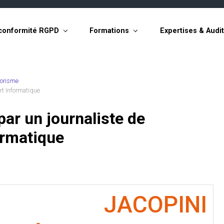
conformité RGPD
Formations
Expertises & Audi
rorisme
rt Informatique
ar un journaliste de
ormatique
is JACOPINI