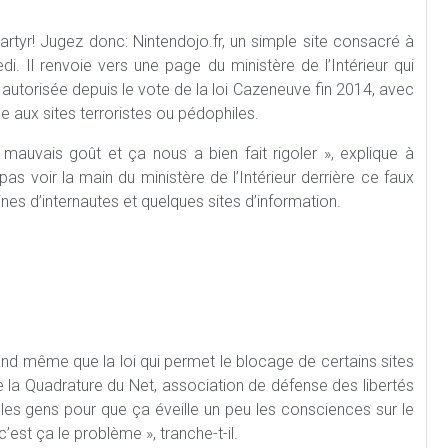
martyr! Jugez donc: Nintendojo.fr, un simple site consacré à
di. Il renvoie vers une page du ministère de l’Intérieur qui
autorisée depuis le vote de la loi Cazeneuve fin 2014, avec
e aux sites terroristes ou pédophiles.
 mauvais goût et ça nous a bien fait rigoler », explique à
 pas voir la main du ministère de l’Intérieur derrière ce faux
nes d’internautes et quelques sites d’information.
and même que la loi qui permet le blocage de certains sites
de la Quadrature du Net, association de défense des libertés
er les gens pour que ça éveille un peu les consciences sur le
c’est ça le problème », tranche-t-il.