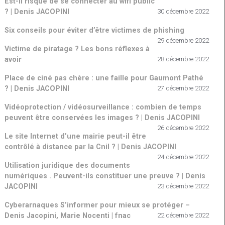
Est-il risqué de se connecter au wifi public
? | Denis JACOPINI
30 décembre 2022
Six conseils pour éviter d’être victimes de phishing
29 décembre 2022
Victime de piratage ? Les bons réflexes à
avoir
28 décembre 2022
Place de ciné pas chère : une faille pour Gaumont Pathé
? | Denis JACOPINI
27 décembre 2022
Vidéoprotection / vidéosurveillance : combien de temps
peuvent être conservées les images ? | Denis JACOPINI
26 décembre 2022
Le site Internet d’une mairie peut-il être
contrôlé à distance par la Cnil ? | Denis JACOPINI
24 décembre 2022
Utilisation juridique des documents
numériques . Peuvent-ils constituer une preuve ? | Denis
JACOPINI
23 décembre 2022
Cyberarnaques S’informer pour mieux se protéger –
Denis Jacopini, Marie Nocenti | fnac
22 décembre 2022