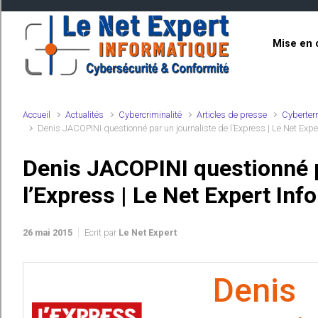
Skip to main content
Mise en 
Accueil
Actualités
Cybercriminalité
Articles de presse
Cyberter
Denis JACOPINI questionné par un journaliste de l’Express | Le Net Expe
Denis JACOPINI questionné p
l’Express | Le Net Expert Inf
26 mai 2015
Ecrit par
Le Net Expert
Den