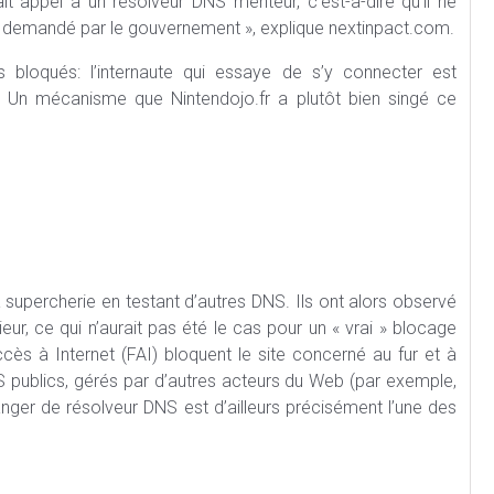
it appel à un résolveur DNS menteur, c’est-à-dire qu’il ne
ue demandé par le gouvernement », explique nextinpact.com.
 bloqués: l’internaute qui essaye de s’y connecter est
e. Un mécanisme que Nintendojo.fr a plutôt bien singé ce
supercherie en testant d’autres DNS. Ils ont alors observé
eur, ce qui n’aurait pas été le cas pour un « vrai » blocage
ccès à Internet (FAI) bloquent le site concerné au fur et à
S publics, gérés par d’autres acteurs du Web (par exemple,
anger de résolveur DNS est d’ailleurs précisément l’une des