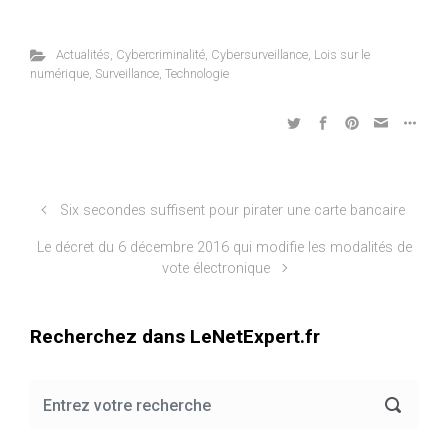
Actualités
,
Cybercriminalité
,
Cybersurveillance
,
Lois sur le
numérique
,
Surveillance
,
Technologie
Six secondes suffisent pour pirater une carte bancaire
Le décret du 6 décembre 2016 qui modifie les modalités de
vote électronique
Recherchez dans LeNetExpert.fr