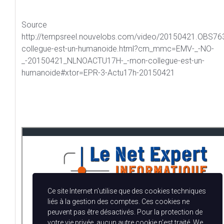
Source 
http://tempsreel.nouvelobs.com/video/20150421.OBS7
collegue-est-un-humanoide.html?cm_mmc=EMV-_-NO-
_-20150421_NLNOACTU17H-_-mon-collegue-est-un-
humanoide#xtor=EPR-3-Actu17h-20150421