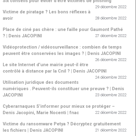
Six conseils pour éviter d’être victimes de phishing
29 décembre 2022
Victime de piratage ? Les bons réflexes à
avoir
28 décembre 2022
Place de ciné pas chère : une faille pour Gaumont Pathé
? | Denis JACOPINI
27 décembre 2022
Vidéoprotection / vidéosurveillance : combien de temps
peuvent être conservées les images ? | Denis JACOPINI
26 décembre 2022
Le site Internet d’une mairie peut-il être
contrôlé à distance par la Cnil ? | Denis JACOPINI
24 décembre 2022
Utilisation juridique des documents
numériques . Peuvent-ils constituer une preuve ? | Denis
JACOPINI
23 décembre 2022
Cyberarnaques S’informer pour mieux se protéger –
Denis Jacopini, Marie Nocenti | fnac
22 décembre 2022
Victime du ransomware Petya ? Décryptez gratuitement
les fichiers | Denis JACOPINI
21 décembre 2022