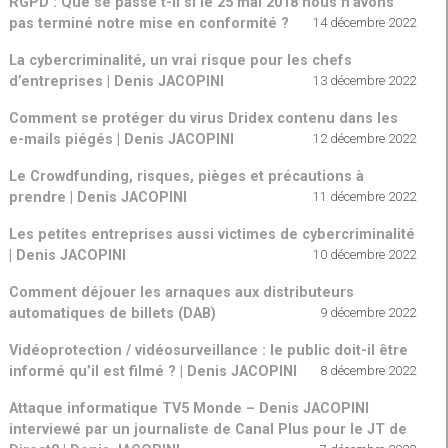
RGPD : Que se passe t-il si le 25 mai 2018 nous n’avons
pas terminé notre mise en conformité ?
14 décembre 2022
La cybercriminalité, un vrai risque pour les chefs
d’entreprises | Denis JACOPINI
13 décembre 2022
Comment se protéger du virus Dridex contenu dans les
e-mails piégés | Denis JACOPINI
12 décembre 2022
Le Crowdfunding, risques, pièges et précautions à
prendre | Denis JACOPINI
11 décembre 2022
Les petites entreprises aussi victimes de cybercriminalité
| Denis JACOPINI
10 décembre 2022
Comment déjouer les arnaques aux distributeurs
automatiques de billets (DAB)
9 décembre 2022
Vidéoprotection / vidéosurveillance : le public doit-il être
informé qu’il est filmé ? | Denis JACOPINI
8 décembre 2022
Attaque informatique TV5 Monde – Denis JACOPINI
interviewé par un journaliste de Canal Plus pour le JT de