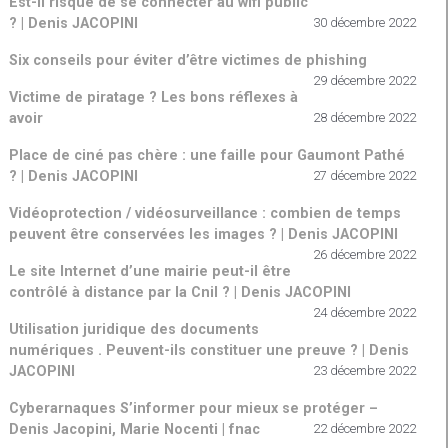
Est-il risqué de se connecter au wifi public
? | Denis JACOPINI
30 décembre 2022
Six conseils pour éviter d’être victimes de phishing
29 décembre 2022
Victime de piratage ? Les bons réflexes à
avoir
28 décembre 2022
Place de ciné pas chère : une faille pour Gaumont Pathé
? | Denis JACOPINI
27 décembre 2022
Vidéoprotection / vidéosurveillance : combien de temps
peuvent être conservées les images ? | Denis JACOPINI
26 décembre 2022
Le site Internet d’une mairie peut-il être
contrôlé à distance par la Cnil ? | Denis JACOPINI
24 décembre 2022
Utilisation juridique des documents
numériques . Peuvent-ils constituer une preuve ? | Denis
JACOPINI
23 décembre 2022
Cyberarnaques S’informer pour mieux se protéger –
Denis Jacopini, Marie Nocenti | fnac
22 décembre 2022