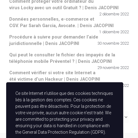
Comment protéger votre ordinateur du
virus Locky avec un outil Gratuit ? | Denis JACOPINI
2 décembre 2022
Données personnelles, e-commerce et
CGV. Par Sarah Garcia, Avocate. | Denis JACOPINI
1 décembre 2022
Procédure à suivre pour demander l’aide
juridictionnelle | Denis JACOPINI
30 novembre 2022
Qui peut le consulter le fichier des impayés de la
téléphonie mobile Préventel ? | Denis JACOPINI
29 novembre 2022
Comment vérifier si votre site Internet a
été victime d’un Hackeur | Denis JACOPINI
28 novembre 2022
Ce site Internet n'utilise que des cookies techniques
Catégories
liés à la gestion des comptes. Ces cookies ne
peuvent pas être désactivés. Pour la protection de
votre vie privée, aucun autre cookie n'est traité. We
Catégories
are committed to protecting your privacy and
ensuring your data is handled in compliance with
the
General Data Protection Regulation (GDPR)
.