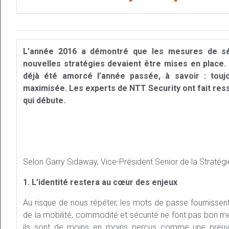
L’année 2016 a démontré que les mesures de sécu
nouvelles stratégies devaient être mises en place. 
déjà été amorcé l’année passée, à savoir : touj
maximisée. Les experts de NTT Security ont fait ress
qui débute.
Selon Garry Sidaway, Vice-Président Senior de la Stratégi
1. L’identité restera au cœur des enjeux
Au risque de nous répéter, les mots de passe fournissent a
de la mobilité, commodité et sécurité ne font pas bon m
ils sont de moins en moins perçus comme une preuve d’i