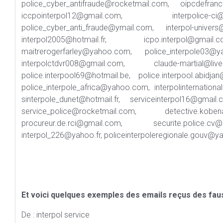
police_cyber_antifraude@rocketmail.com, oipcdefrance
iccpointerpol12@gmail.com, interpolice-ci
police_cyber_anti_fraude@ymail.com, interpol-univer
interpol2005@hotmail.fr, icpo.interpol@gmail.
maitrerogerfarley@yahoo.com, police_interpole03@yah
interpolctdvr008@gmail.com, claude-martial@live
police.interpool69@hotmail.be, police.interpool.abidja
police_interpole_africa@yahoo.com, interpolinternationa
sinterpole_dunet@hotmail.fr, serviceinterpol16@gmail
service_police@rocketmail.com, detective.koben
procureur.de.rci@gmail.com, securite.police.cv@g
interpol_226@yahoo.fr, policeinterpoleregionale.gouv@yaho
Et voici quelques exemples des emails reçus des faus
De : interpol service