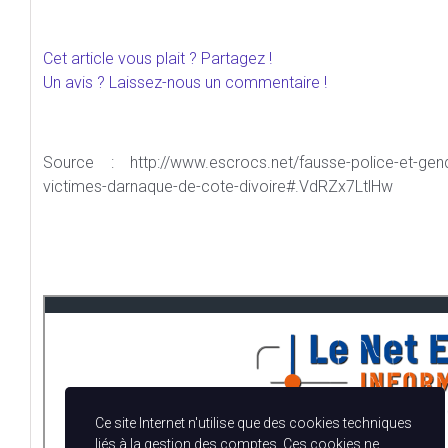
Cet article vous plait ? Partagez !
Un avis ? Laissez-nous un commentaire !
Source : http://www.escrocs.net/fausse-police-et-gend
victimes-darnaque-de-cote-divoire#.VdRZx7LtlHw