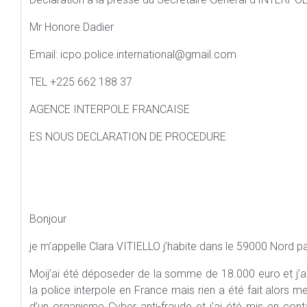
Mr Honore Dadier
Email: icpo.police.international@gmail.com
TEL +225 662 188 37
AGENCE INTERPOLE FRANCAISE
ES NOUS DECLARATION DE PROCEDURE
Bonjour
je m’appelle Clara VITIELLO j’habite dans le 59000 Nord pa
Moij’ai été déposeder de la somme de 18.000 euro et j’
la police interpole en France mais rien a été fait alors m
d’un organisme Cyber anti-fraude et j’ai été mis en con