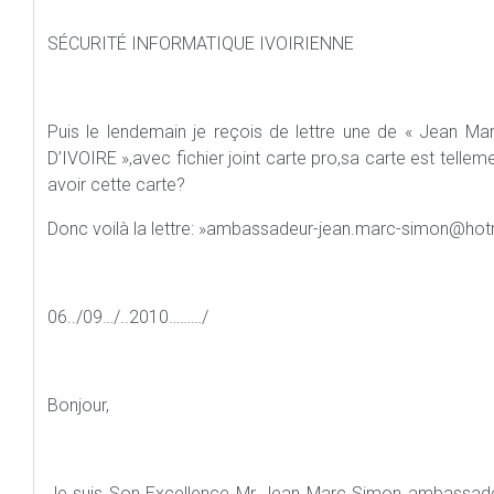
SÉCURITÉ INFORMATIQUE IVOIRIENNE
Puis le lendemain je reçois de lettre une de « Je
D’IVOIRE‏ »,avec fichier joint carte pro,sa carte est tellement vrai qu’on flippe 1000 fois.Comment ils ont pu
avoir cette carte?
Donc voilà la lettre: »ambassadeur-jean.marc-simon@hotm
06../09…/..2010………/
Bonjour,
Je suis Son Excellence Mr Jean Marc Simon ambassadeu