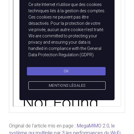
Original de l’article mis en page :
MegaMIMO 2.0, le
système qui multiplie par 3 les performances du Wi-Fi