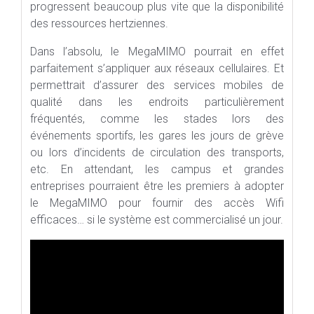
progressent beaucoup plus vite que la disponibilité
des ressources hertziennes.
Dans l’absolu, le MegaMIMO pourrait en effet
parfaitement s’appliquer aux réseaux cellulaires. Et
permettrait d’assurer des services mobiles de
qualité dans les endroits particulièrement
fréquentés, comme les stades lors des
événements sportifs, les gares les jours de grève
ou lors d’incidents de circulation des transports,
etc. En attendant, les campus et grandes
entreprises pourraient être les premiers à adopter
le MegaMIMO pour fournir des accès Wifi
efficaces… si le système est commercialisé un jour.