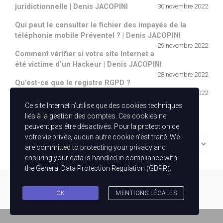
juridictionnelle | Denis JACOPINI
30 novembre 2022
Qui peut le consulter le fichier des impayés de la
téléphonie mobile Préventel ? | Denis JACOPINI
29 novembre 2022
Comment vérifier si votre site Internet a
été victime d’un Hackeur | Denis JACOPINI
28 novembre 2022
Qu’est-ce que le registre RGPD ?
27 novembre 2022
Ce site Internet n'utilise que des cookies techniques
Catégories
liés à la gestion des comptes. Ces cookies ne
peuvent pas être désactivés. Pour la protection de
votre vie privée, aucun autre cookie n'est traité. We
Catégories
are committed to protecting your privacy and
ensuring your data is handled in compliance with
the
General Data Protection Regulation (GDPR)
.
evolve
theme by Theme4Press - Powered by
WordPress
OK
MENTIONS LÉGALES