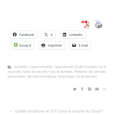
Facebook
X
LinkedIn
Scoop.it
Imprimer
E-mail
Actualités
,
Cybercriminalité
,
Cybersécurité
,
Etude d'impacts sur la
vie privée
,
Failles de sécurité
,
Fuite de données
,
Protection des données
personnelles
,
Sécurité Informatique
,
Technologie
,
Vol de données
Quelles tendances en 2017 pour la sécurité du Cloud ?