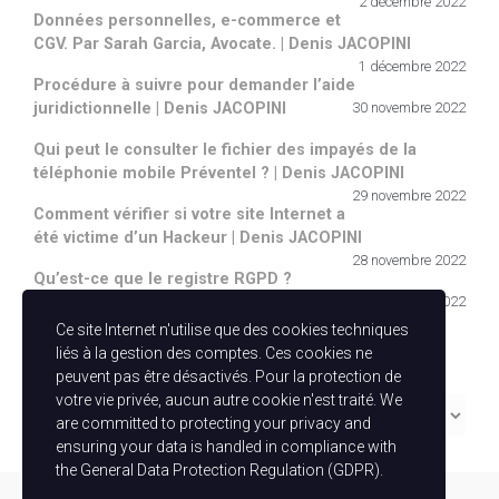
2 décembre 2022
Données personnelles, e-commerce et
CGV. Par Sarah Garcia, Avocate. | Denis JACOPINI
1 décembre 2022
Procédure à suivre pour demander l’aide
juridictionnelle | Denis JACOPINI
30 novembre 2022
Qui peut le consulter le fichier des impayés de la
téléphonie mobile Préventel ? | Denis JACOPINI
29 novembre 2022
Comment vérifier si votre site Internet a
été victime d’un Hackeur | Denis JACOPINI
28 novembre 2022
Qu’est-ce que le registre RGPD ?
27 novembre 2022
Ce site Internet n'utilise que des cookies techniques
Catégories
liés à la gestion des comptes. Ces cookies ne
peuvent pas être désactivés. Pour la protection de
votre vie privée, aucun autre cookie n'est traité. We
Catégories
are committed to protecting your privacy and
ensuring your data is handled in compliance with
the
General Data Protection Regulation (GDPR)
.