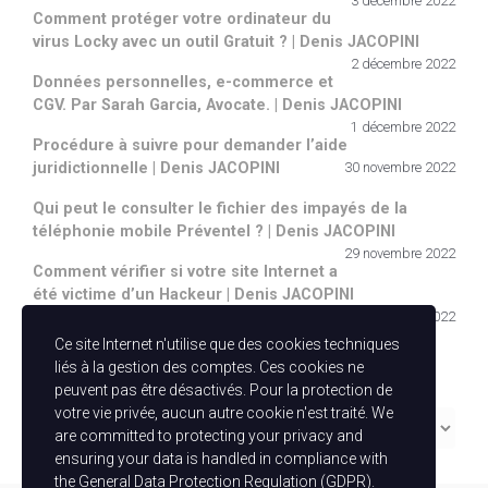
3 décembre 2022
Comment protéger votre ordinateur du
virus Locky avec un outil Gratuit ? | Denis JACOPINI
2 décembre 2022
Données personnelles, e-commerce et
CGV. Par Sarah Garcia, Avocate. | Denis JACOPINI
1 décembre 2022
Procédure à suivre pour demander l’aide
juridictionnelle | Denis JACOPINI
30 novembre 2022
Qui peut le consulter le fichier des impayés de la
téléphonie mobile Préventel ? | Denis JACOPINI
29 novembre 2022
Comment vérifier si votre site Internet a
été victime d’un Hackeur | Denis JACOPINI
28 novembre 2022
Ce site Internet n'utilise que des cookies techniques
Catégories
liés à la gestion des comptes. Ces cookies ne
peuvent pas être désactivés. Pour la protection de
votre vie privée, aucun autre cookie n'est traité. We
Catégories
are committed to protecting your privacy and
ensuring your data is handled in compliance with
the
General Data Protection Regulation (GDPR)
.