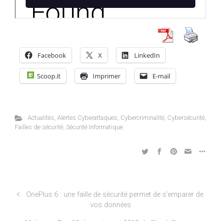
Facebook
X
LinkedIn
Scoop.it
Imprimer
E-mail
Actualités
,
Alertes Cyberattaques
,
Cybercriminalité
,
Cybersécurité
,
Failles de sécurité
,
Sécurité Informatique
OnePlus 6 : une faille de sécurité permet de s’emparer de
vos données