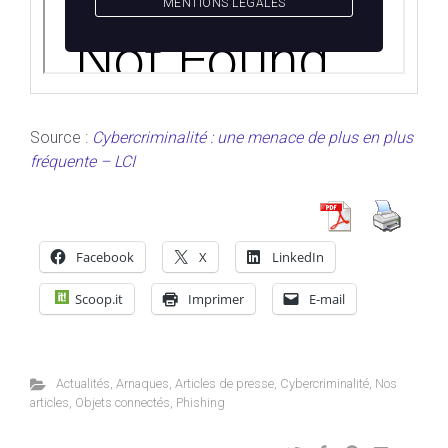
Source :
Cybercriminalité : une menace de plus en plus
fréquente – LCI
Facebook
X
LinkedIn
Scoop.it
Imprimer
E-mail
Actualités
,
Arnaques
,
Articles de presse
,
Cybercriminalité
,
Nos
articles
,
Objets connectés
,
Phishing