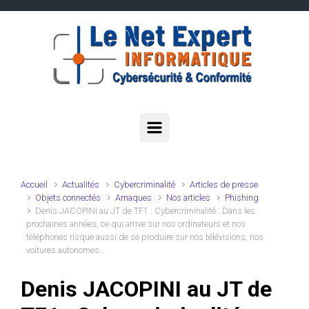
Skip to main content
Accueil
Actualités
Cybercriminalité
Articles de presse
Objets connectés
Arnaques
Nos articles
Phishing
Denis JACOPINI au JT de TF1 : Cybercriminalité : Dans les
prochaines années, ce qui arrive sur nos ordinateurs et nos
téléphones risque aussi de se produire sur nos télévisions, nos
voitures autonomes…
Denis JACOPINI au JT de