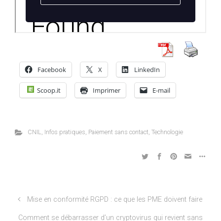
Facebook
X
LinkedIn
Scoop.it
Imprimer
E-mail
CNIL
,
Infos pratiques
,
Paiement sans contact
,
Technologie
Mise en conformité RGPD : ce que les PME doivent faire
Comment se débarrasser d’un cryptovirus qui revient sans