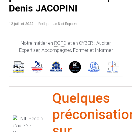
Denis JACOPINI
12 juillet 2022
Ecrit par
Le Net Expert
Notre métier en
RGPD
et en CYBER : Auditer,
Expertiser, Accompagner, Former et Informer
Quelques
préconisatio
sur l