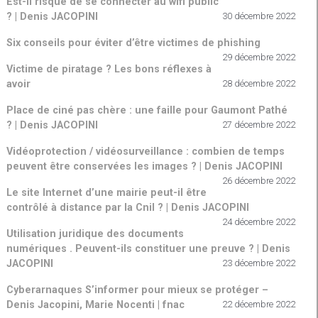
Est-il risqué de se connecter au wifi public
? | Denis JACOPINI
30 décembre 2022
Six conseils pour éviter d’être victimes de phishing
29 décembre 2022
Victime de piratage ? Les bons réflexes à
avoir
28 décembre 2022
Place de ciné pas chère : une faille pour Gaumont Pathé
? | Denis JACOPINI
27 décembre 2022
Vidéoprotection / vidéosurveillance : combien de temps
peuvent être conservées les images ? | Denis JACOPINI
26 décembre 2022
Le site Internet d’une mairie peut-il être
contrôlé à distance par la Cnil ? | Denis JACOPINI
24 décembre 2022
Utilisation juridique des documents
numériques . Peuvent-ils constituer une preuve ? | Denis
JACOPINI
23 décembre 2022
Cyberarnaques S’informer pour mieux se protéger –
Denis Jacopini, Marie Nocenti | fnac
22 décembre 2022