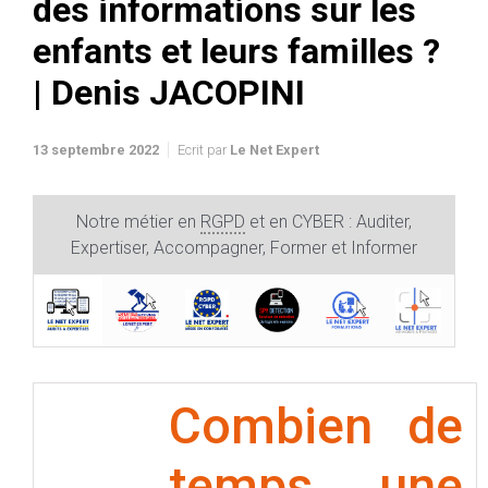
des informations sur les
enfants et leurs familles ?
| Denis JACOPINI
13 septembre 2022
Ecrit par
Le Net Expert
Notre métier en
RGPD
et en CYBER : Auditer,
Expertiser, Accompagner, Former et Informer
Combien de
temps une