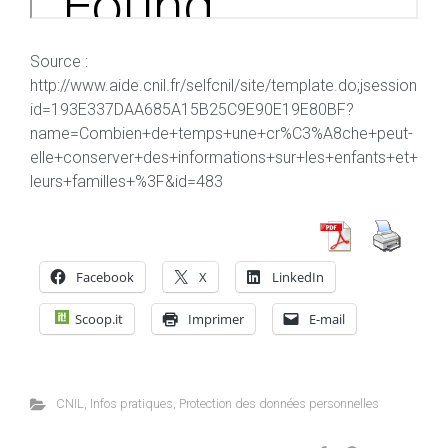
Source :
http://www.aide.cnil.fr/selfcnil/site/template.do;jsession
id=193E337DAA685A15B25C9E90E19E80BF?
name=Combien+de+temps+une+cr%C3%A8che+peut-
elle+conserver+des+informations+sur+les+enfants+et+
leurs+familles+%3F&id=483
Facebook
X
LinkedIn
Scoop.it
Imprimer
E-mail
CNIL
,
Infos pratiques
,
Protection des données personnelles