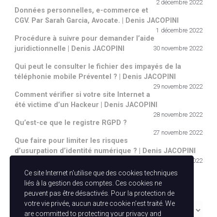
2 décembre 2022
Données personnelles, e-commerce et
CGV. Par Sarah Garcia, Avocate. | Denis JACOPINI
1 décembre 2022
Procédure à suivre pour demander l’aide
juridictionnelle | Denis JACOPINI
30 novembre 2022
Qui peut le consulter le fichier des impayés de la
téléphonie mobile Préventel ? | Denis JACOPINI
29 novembre 2022
Comment vérifier si votre site Internet a
été victime d’un Hackeur | Denis JACOPINI
28 novembre 2022
Qu’est-ce que le registre RGPD ?
27 novembre 2022
Que faire pour limiter les risques
d’usurpation d’identité numérique ? | Denis JACOPINI
26 novembre 2022
Ce site Internet n'utilise que des cookies techniques
Catégories
liés à la gestion des comptes. Ces cookies ne
peuvent pas être désactivés. Pour la protection de
votre vie privée, aucun autre cookie n'est traité. We
Catégories
are committed to protecting your privacy and