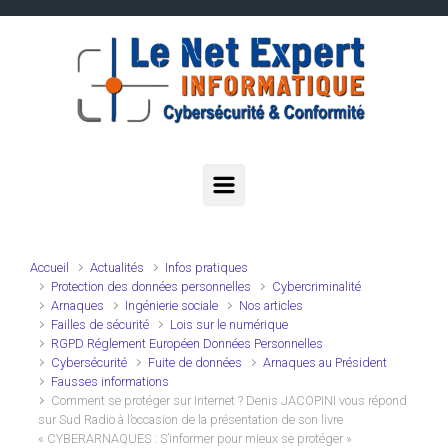
Skip to main content
Accueil
Actualités
Infos pratiques
Protection des données personnelles
Cybercriminalité
Arnaques
Ingénierie sociale
Nos articles
Failles de sécurité
Lois sur le numérique
RGPD Réglement Européen Données Personnelles
Cybersécurité
Fuite de données
Arnaques au Président
Fausses informations
Comment se protéger sur Internet ? Denis JACOPINI vous répond
sur Sud Radio à l’occasion de la présentation de son livre
« CYBERARNAQUES : S’informer pour mieux se protéger »