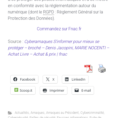
en conformité avec la réglementation autour du
numérique (dont le
RGPD
: Règlement Général sur la
Protection des Données).
Commandez sur Fnac.fr
Source :
Cyberarnaques S’informer pour mieux se
protéger – broché – Denis Jacopini, MARIE NOCENTI –
Achat Livre – Achat & prix | fnac
Facebook
X
LinkedIn
Scoop.it
Imprimer
E-mail
Actualités
,
Arnaques
,
Arnaques au Président
,
Cybercriminalité
,
Cybersécurité
,
Failles de sécurité
,
Fausses informations
,
Fuite de