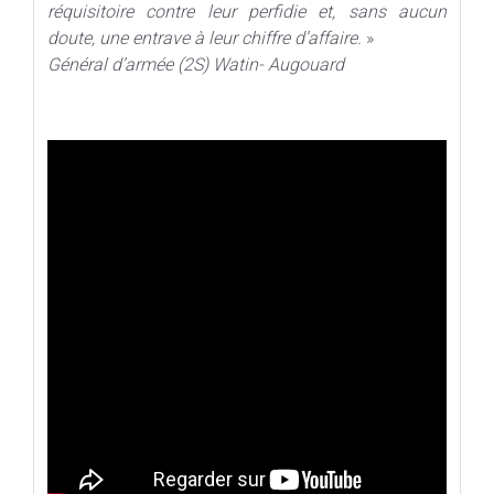
réquisitoire contre leur perfidie et, sans aucun
doute, une entrave à leur chiffre d’affaire.
»
Général d’armée (2S) Watin- Augouard