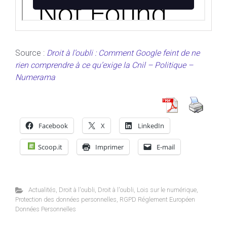
Source :
Droit à l’oubli : Comment Google feint de ne
rien comprendre à ce qu’exige la Cnil – Politique –
Numerama
Facebook
X
LinkedIn
Scoop.it
Imprimer
E-mail
Actualités
,
Droit à l'oubli
,
Droit à l'oubli
,
Lois sur le numérique
,
Protection des données personnelles
,
RGPD Réglement Européen
Données Personnelles