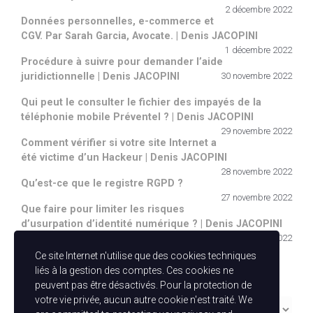
2 décembre 2022
Données personnelles, e-commerce et
CGV. Par Sarah Garcia, Avocate. | Denis JACOPINI
1 décembre 2022
Procédure à suivre pour demander l’aide
juridictionnelle | Denis JACOPINI
30 novembre 2022
Qui peut le consulter le fichier des impayés de la
téléphonie mobile Préventel ? | Denis JACOPINI
29 novembre 2022
Comment vérifier si votre site Internet a
été victime d’un Hackeur | Denis JACOPINI
28 novembre 2022
Qu’est-ce que le registre RGPD ?
27 novembre 2022
Que faire pour limiter les risques
d’usurpation d’identité numérique ? | Denis JACOPINI
26 novembre 2022
Ce site Internet n'utilise que des cookies techniques
Catégories
liés à la gestion des comptes. Ces cookies ne
peuvent pas être désactivés. Pour la protection de
votre vie privée, aucun autre cookie n'est traité. We
Catégories