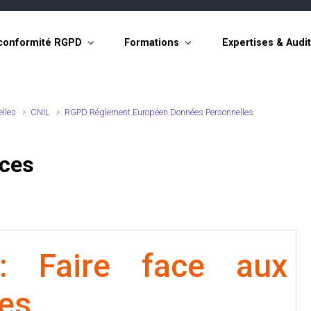
conformité RGPD
Formations
Expertises & Audi
elles
CNIL
RGPD Réglement Européen Données Personnelles
nces
 Faire face aux
es