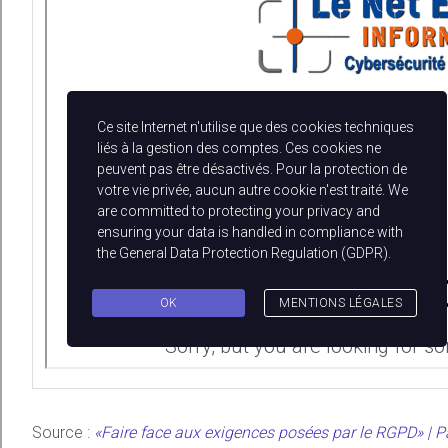
Source :
«Faire face aux exigences posées par le RGPD» |