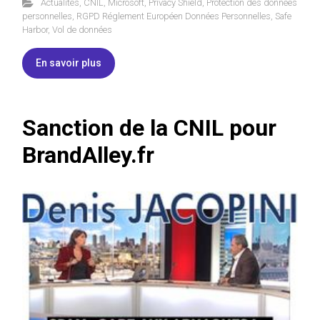
Actualités
,
CNIL
,
Microsoft
,
Privacy Shield
,
Protection des données
personnelles
,
RGPD Réglement Européen Données Personnelles
,
Safe
Harbor
,
Vol de données
En savoir plus
Sanction de la CNIL pour
BrandAlley.fr