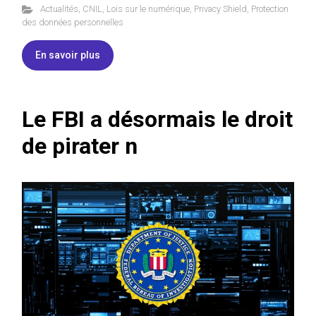
Actualités
,
CNIL
,
Lois sur le numérique
,
Privacy Shield
,
Protection
des données personnelles
En savoir plus
Le FBI a désormais le droit
de pirater n