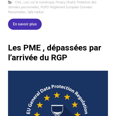
CNIL
,
Lois sur le numérique
,
Privacy Shield
,
Protection des
données personnelles
,
RGPD Réglement Européen Données
Personnelles
,
Safe Harbor
En savoir plus
Les PME , dépassées par
l’arrivée du RGP