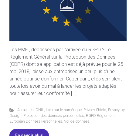
Les PME , dépassées par l’arrivée du RGPD ? Le
Règlement Général sur la Protection des Données
(GDPR) dont sa application est déjà prévue pour le 25
mai 2018, laisse aux entreprises un peu plus d’une
année pour se conformer. Cependant, elles semblent
toutefois avoir du mal à lancer les projets adaptés
pour assurer leur conformité […]
Actualités
,
CNIL
,
Lois sur le numérique
,
Privacy Shield
,
Privacy by
Design
,
Protection des données personnelles
,
RGPD Réglement
Européen Données Personnelles
,
Vol de données
En savoir plus