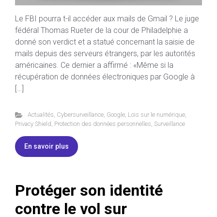
Le FBI pourra t-il accéder aux mails de Gmail ? Le juge
fédéral Thomas Rueter de la cour de Philadelphie a
donné son verdict et a statué concernant la saisie de
mails depuis des serveurs étrangers, par les autorités
américaines. Ce dernier a affirmé : «Même si la
récupération de données électroniques par Google à
[…]
Actualités
,
Cybersurveillance
,
Google
,
Lois sur le numérique
,
Privacy Shield
,
Protection des données personnelles
,
Surveillance
En savoir plus
Protéger son identité
contre le vol sur