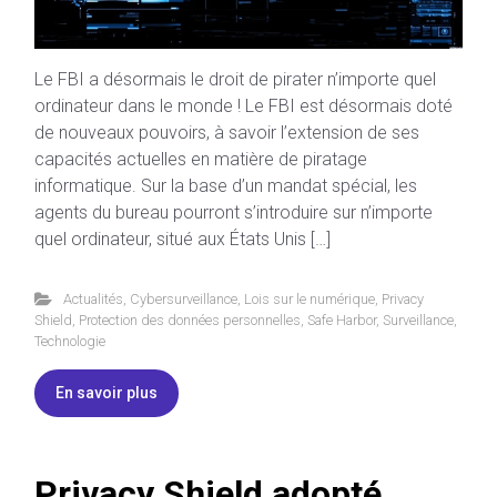
Le FBI a désormais le droit de pirater n’importe quel
ordinateur dans le monde ! Le FBI est désormais doté
de nouveaux pouvoirs, à savoir l’extension de ses
capacités actuelles en matière de piratage
informatique. Sur la base d’un mandat spécial, les
agents du bureau pourront s’introduire sur n’importe
quel ordinateur, situé aux États Unis […]
Actualités
,
Cybersurveillance
,
Lois sur le numérique
,
Privacy
Shield
,
Protection des données personnelles
,
Safe Harbor
,
Surveillance
,
Technologie
En savoir plus
Privacy Shield adopté,