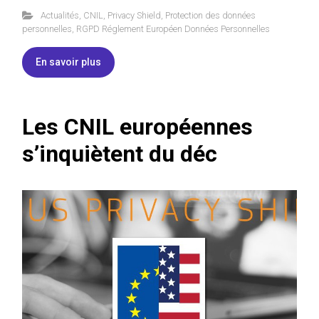
Actualités
,
CNIL
,
Privacy Shield
,
Protection des données
personnelles
,
RGPD Réglement Européen Données Personnelles
En savoir plus
Les CNIL européennes
s’inquiètent du déc