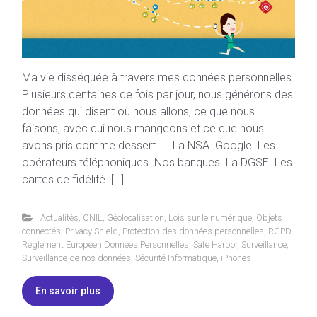
Ma vie disséquée à travers mes données personnelles
Plusieurs centaines de fois par jour, nous générons des
données qui disent où nous allons, ce que nous
faisons, avec qui nous mangeons et ce que nous
avons pris comme dessert. La NSA. Google. Les
opérateurs téléphoniques. Nos banques. La DGSE. Les
cartes de fidélité. […]
Actualités
,
CNIL
,
Géolocalisation
,
Lois sur le numérique
,
Objets
connectés
,
Privacy Shield
,
Protection des données personnelles
,
RGPD
Réglement Européen Données Personnelles
,
Safe Harbor
,
Surveillance
,
Surveillance de nos données
,
Sécurité Informatique
,
iPhones
En savoir plus