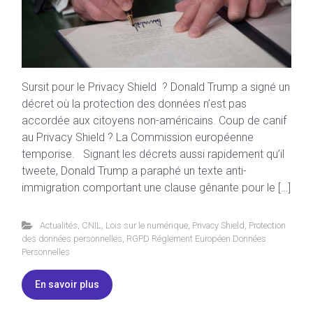
Sursit pour le Privacy Shield ? Donald Trump a signé un
décret où la protection des données n’est pas
accordée aux citoyens non-américains. Coup de canif
au Privacy Shield ? La Commission européenne
temporise. Signant les décrets aussi rapidement qu’il
tweete, Donald Trump a paraphé un texte anti-
immigration comportant une clause gênante pour le […]
Actualités
,
CNIL
,
Lois sur le numérique
,
Privacy Shield
,
Protection
des données personnelles
,
RGPD Réglement Européen Données
Personnelles
En savoir plus