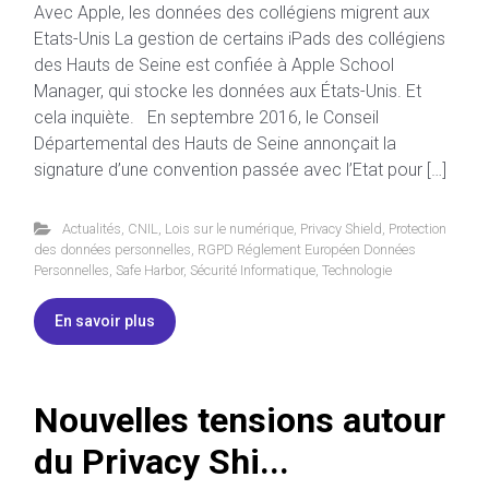
Avec Apple, les données des collégiens migrent aux
Etats-Unis La gestion de certains iPads des collégiens
des Hauts de Seine est confiée à Apple School
Manager, qui stocke les données aux États-Unis. Et
cela inquiète. En septembre 2016, le Conseil
Départemental des Hauts de Seine annonçait la
signature d’une convention passée avec l’Etat pour […]
Actualités
,
CNIL
,
Lois sur le numérique
,
Privacy Shield
,
Protection
des données personnelles
,
RGPD Réglement Européen Données
Personnelles
,
Safe Harbor
,
Sécurité Informatique
,
Technologie
En savoir plus
Nouvelles tensions autour
du Privacy Shi...