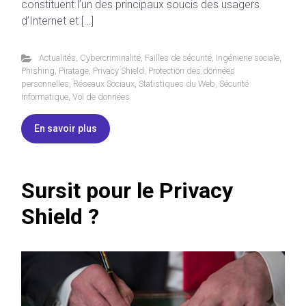
constituent l’un des principaux soucis des usagers
d’Internet et […]
Actualités
,
Cybercriminalité
,
Failles de sécurité
,
Ingénierie sociale
,
Phishing
,
Piratage
,
Privacy Shield
,
Protection des données
personnelles
,
Réseaux Sociaux
,
Statistiques du Web
,
Sécurité
Informatique
,
Vol de données
En savoir plus
Sursit pour le Privacy
Shield ?