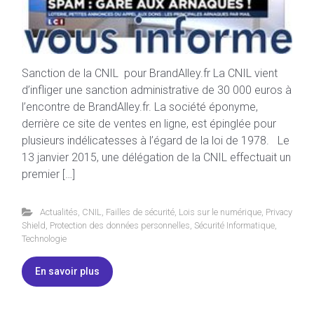
Sanction de la CNIL pour BrandAlley.fr La CNIL vient
d’infliger une sanction administrative de 30 000 euros à
l’encontre de BrandAlley.fr. La société éponyme,
derrière ce site de ventes en ligne, est épinglée pour
plusieurs indélicatesses à l’égard de la loi de 1978. Le
13 janvier 2015, une délégation de la CNIL effectuait un
premier […]
Actualités
,
CNIL
,
Failles de sécurité
,
Lois sur le numérique
,
Privacy
Shield
,
Protection des données personnelles
,
Sécurité Informatique
,
Technologie
En savoir plus