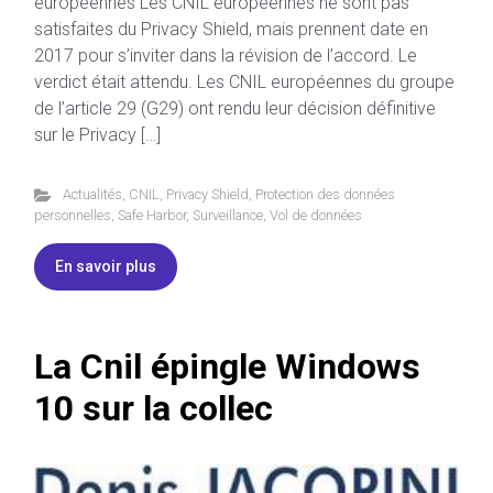
européennes Les CNIL européennes ne sont pas
satisfaites du Privacy Shield, mais prennent date en
2017 pour s’inviter dans la révision de l’accord. Le
verdict était attendu. Les CNIL européennes du groupe
de l’article 29 (G29) ont rendu leur décision définitive
sur le Privacy […]
Actualités
,
CNIL
,
Privacy Shield
,
Protection des données
personnelles
,
Safe Harbor
,
Surveillance
,
Vol de données
En savoir plus
La Cnil épingle Windows
10 sur la collec