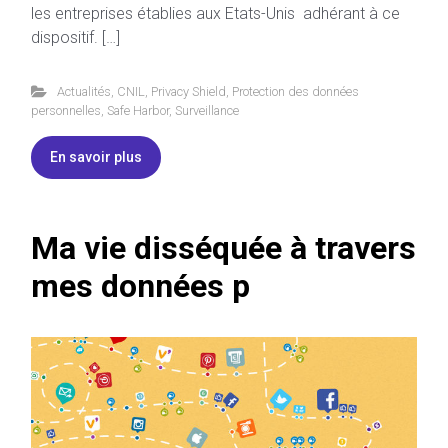
les entreprises établies aux Etats-Unis adhérant à ce
dispositif. […]
Actualités
,
CNIL
,
Privacy Shield
,
Protection des données
personnelles
,
Safe Harbor
,
Surveillance
En savoir plus
Ma vie disséquée à travers
mes données p