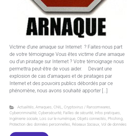
Victime d’une arnaque sur Internet ? Faites-nous part
de votre témoignage Vous êtes victime d’une arnaque
ou d’un piratage sur Internet ? Votre témoignage nous
permettra peut-être de vous aider. Devant une
explosion de cas d’arnaques et de piratages par
Internet et des pouvoirs publics débordés par ce
phénomène, nous avons souhaité apporter […]
Actualités
,
Arnaques
,
CNIL
,
Cryptovirus / Ransomwares
,
Cybercriminalité
,
Cybersécurité
,
Failles de sécurité
,
Infos pratiques
,
Ingénierie sociale
,
Lois sur le numérique
,
Objets connectés
,
Phishing
,
Protection des données personnelles
,
Réseaux Sociaux
,
Vol de données