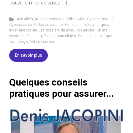
trouver un mot de passe […]
Actualités
,
Administrations et Collectivités
,
Cybercriminalité
,
Cybersécurité
,
Failles de sécurité
,
Formations
,
Infos pratiques
,
Ingénierie sociale
,
Les dossiers du mois
,
Nos articles
,
Objets
connectés
,
Phishing
,
Pour les journalistes
,
Sécurité Informatique
,
Technologie
,
Vol de données
En savoir plus
Quelques conseils
pratiques pour assurer...