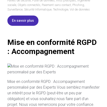
Failles de sécurité
,
Fuite de données
,
Infos pratiques
,
Ingénierie
sociale
,
Objets connectés
,
Paiement sans contact
,
Phishing
,
Surveillance
,
Sécurité Informatique
,
Technologie
,
Vol de données
En savoir plus
Mise en conformité RGPD
: Accompagnement
Mise en conformité RGPD : Accompagnement
personnalisé par des Experts Vous semblez manifester
un intérêt pour le RGPD (peut-être un peu par
obligation) et vous souhaitez nous faire part d’un
projet. Nous vous remercions pour votre confiance.