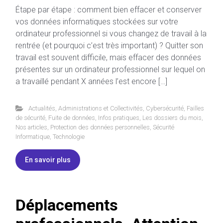
Étape par étape : comment bien effacer et conserver
vos données informatiques stockées sur votre
ordinateur professionnel si vous changez de travail à la
rentrée (et pourquoi c’est très important) ? Quitter son
travail est souvent difficile, mais effacer des données
présentes sur un ordinateur professionnel sur lequel on
a travaillé pendant X années l’est encore […]
Actualités
,
Administrations et Collectivités
,
Cybersécurité
,
Failles
de sécurité
,
Fuite de données
,
Infos pratiques
,
Les dossiers du mois
,
Nos articles
,
Protection des données personnelles
,
Sécurité
Informatique
,
Technologie
En savoir plus
Déplacements