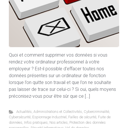
Quoi et comment supprimer vos données si vous
rendez votre ordinateur professionnel à votre
employeur ? Est-il possible d’effacer toutes nos
données présentes sur un ordinateur de fonction
lorsque l’on quitte son travail et que l’on ne souhaite
pas laisser de trace sur celui-ci ? Si oui, quels moyens
préconisez-vous pour être sûr que ce […]
Actualités
,
Administrations et Collectivités
,
Cybercriminalité
,
Cybersécurité
,
Espionnage Industriel
,
Failles de sécurité
,
Fuite de
données
,
Infos pratiques
,
Nos articles
,
Protection des données
personnelles
,
Sécurité Informatique
,
Vol de données