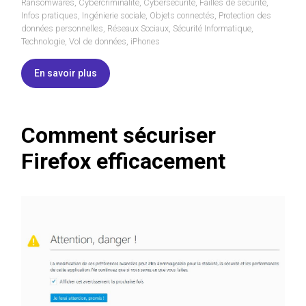
Ransomwares
,
Cybercriminalité
,
Cybersécurité
,
Failles de sécurité
,
Infos pratiques
,
Ingénierie sociale
,
Objets connectés
,
Protection des
données personnelles
,
Réseaux Sociaux
,
Sécurité Informatique
,
Technologie
,
Vol de données
,
iPhones
En savoir plus
Comment sécuriser
Firefox efficacement