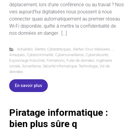
déplacement, lors d’une conférence ou au travail ? Nos
vies aujourd’hui digitalisées nous poussent à nous
connecter quasi automatiquement au premier réseau
Wi-Fi disponible, quitte à mettre la confidentialité de
nos données en danger. […]
Actualités
,
Alertes Cyberattaques
,
Alertes Virus Malwares...
,
Arnaques
,
Cybercriminalité
,
Cybersurveillance
,
Cybersécurité
,
Espionnage Industriel
,
Formations
,
Fuite de données
,
Ingénierie
sociale
,
Surveillance
,
Sécurité Informatique
,
Technologie
,
Vol de
données
En savoir plus
Piratage informatique :
bien plus sûre q