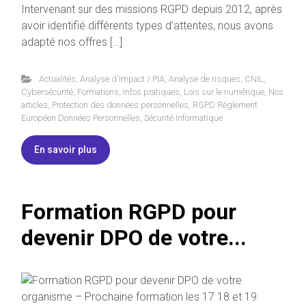
Intervenant sur des missions RGPD depuis 2012, après
avoir identifié différents types d’attentes, nous avons
adapté nos offres […]
Actualités
,
Analyse d'Impact / PIA
,
Analyse de risques
,
CNIL
,
Cybersécurité
,
Formations
,
Infos pratiques
,
Lois sur le numérique
,
Nos
articles
,
Protection des données personnelles
,
RGPD Réglement
Européen Données Personnelles
,
Sécurité Informatique
En savoir plus
Formation RGPD pour
devenir DPO de votre...