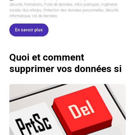
sécurité
,
Formations
,
Fuite de données
,
Infos pratiques
,
Ingénierie
sociale
,
Nos articles
,
Protection des données personnelles
,
Sécurité
Informatique
,
Vol de données
En savoir plus
Quoi et comment
supprimer vos données si