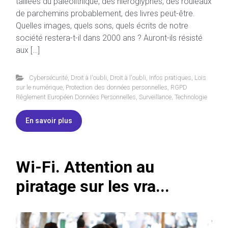
taillées du paléolithique, des hiéroglyphes, des rouleaux
de parchemins probablement, des livres peut-être.
Quelles images, quels sons, quels écrits de notre
société restera-t-il dans 2000 ans ? Auront-ils résisté
aux […]
Cybersécurité
,
Droit à l'oubli
,
Droit à l'oubli
,
Infos pratiques
,
Lois
sur le numérique
,
Protection des données personnelles
,
RGPD
Réglement Européen Données Personnelles
,
Surveillance
,
Technologie
En savoir plus
Wi-Fi. Attention au
piratage sur les vra...