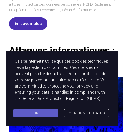
articles
,
Protection des données personnelles
,
RGPD Réglement
Européen Données Personnelles
,
Sécurité Informatique
En savoir plus
Attaques informatiques :
Comment s’en pr
Ce site Internet n'utilise que des cookies techniques
liés à la gestion des comptes. Ces cookies ne
peuvent pas être désactivés. Pour la protection de
votre vie privée, aucun autre cookie n'est traité. We
are committed to protecting your privacy and
ensuring your data is handled in compliance with
the
General Data Protection Regulation (GDPR)
.
OK
MENTIONS LÉGALES