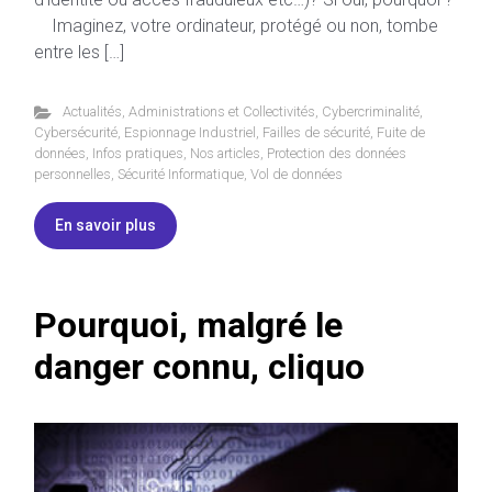
Imaginez, votre ordinateur, protégé ou non, tombe
entre les […]
Actualités
,
Administrations et Collectivités
,
Cybercriminalité
,
Cybersécurité
,
Espionnage Industriel
,
Failles de sécurité
,
Fuite de
données
,
Infos pratiques
,
Nos articles
,
Protection des données
personnelles
,
Sécurité Informatique
,
Vol de données
En savoir plus
Pourquoi, malgré le
danger connu, cliquo