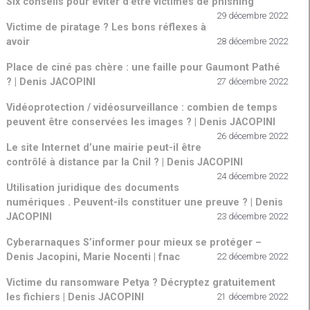
Six conseils pour éviter d’être victimes de phishing
29 décembre 2022
Victime de piratage ? Les bons réflexes à
avoir
28 décembre 2022
Place de ciné pas chère : une faille pour Gaumont Pathé
? | Denis JACOPINI
27 décembre 2022
Vidéoprotection / vidéosurveillance : combien de temps
peuvent être conservées les images ? | Denis JACOPINI
26 décembre 2022
Le site Internet d’une mairie peut-il être
contrôlé à distance par la Cnil ? | Denis JACOPINI
24 décembre 2022
Utilisation juridique des documents
numériques . Peuvent-ils constituer une preuve ? | Denis
JACOPINI
23 décembre 2022
Cyberarnaques S’informer pour mieux se protéger –
Denis Jacopini, Marie Nocenti | fnac
22 décembre 2022
Victime du ransomware Petya ? Décryptez gratuitement
les fichiers | Denis JACOPINI
21 décembre 2022