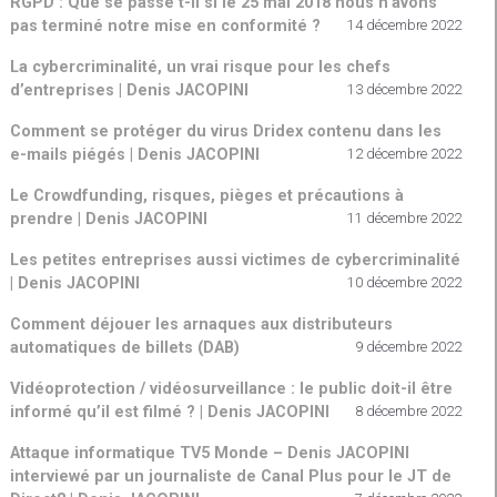
RGPD : Que se passe t-il si le 25 mai 2018 nous n’avons
pas terminé notre mise en conformité ?
14 décembre 2022
La cybercriminalité, un vrai risque pour les chefs
d’entreprises | Denis JACOPINI
13 décembre 2022
Comment se protéger du virus Dridex contenu dans les
e-mails piégés | Denis JACOPINI
12 décembre 2022
Le Crowdfunding, risques, pièges et précautions à
prendre | Denis JACOPINI
11 décembre 2022
Les petites entreprises aussi victimes de cybercriminalité
| Denis JACOPINI
10 décembre 2022
Comment déjouer les arnaques aux distributeurs
automatiques de billets (DAB)
9 décembre 2022
Vidéoprotection / vidéosurveillance : le public doit-il être
informé qu’il est filmé ? | Denis JACOPINI
8 décembre 2022
Attaque informatique TV5 Monde – Denis JACOPINI
interviewé par un journaliste de Canal Plus pour le JT de