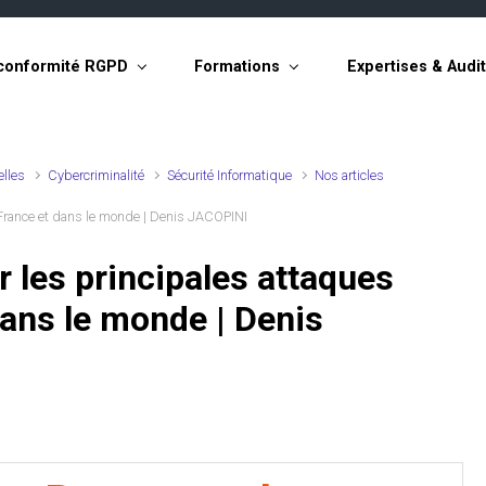
conformité RGPD
Formations
Expertises & Audi
elles
Cybercriminalité
Sécurité Informatique
Nos articles
n France et dans le monde | Denis JACOPINI
r les principales attaques
dans le monde | Denis