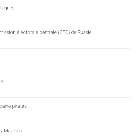
ttaqués
mission électorale centrale (CEC) de Russie
se
caine piratés
ley Madison