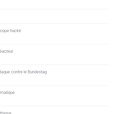
toque hacké
réacteur
ttaque contre le Bundestag
ormatique
attaque