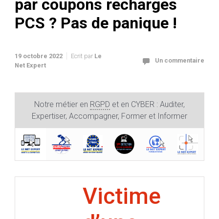
par coupons recharges
PCS ? Pas de panique !
19 octobre 2022
Ecrit par
Le
Un commentaire
Net Expert
Notre métier en
RGPD
et en CYBER : Auditer,
Expertiser, Accompagner, Former et Informer
Victime